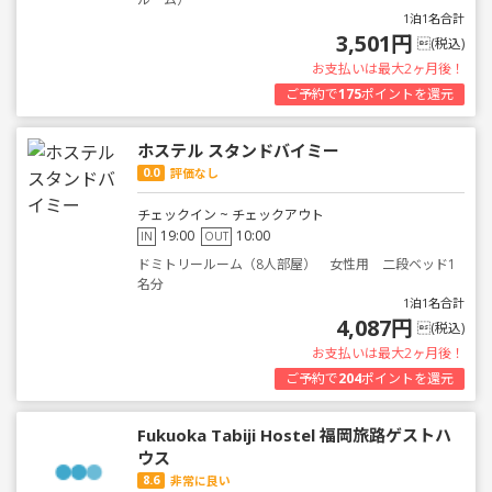
1泊1名合計
3,501円
(税込)
お支払いは最大2ヶ月後！
ご予約で
175
ポイントを還元
ホステル スタンドバイミー
0.0
評価なし
チェックイン ~ チェックアウト
19:00
10:00
IN
OUT
ドミトリールーム（8人部屋） 女性用 二段ベッド1
名分
1泊1名合計
4,087円
(税込)
お支払いは最大2ヶ月後！
ご予約で
204
ポイントを還元
Fukuoka Tabiji Hostel 福岡旅路ゲストハ
ウス
8.6
非常に良い