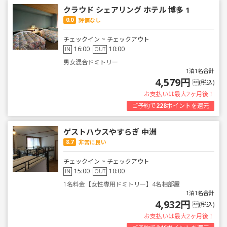
クラウド シェアリング ホテル 博多 1
0.0
評価なし
チェックイン ~ チェックアウト
16:00
10:00
IN
OUT
男女混合ドミトリー
1泊1名合計
4,579円
(税込)
お支払いは最大2ヶ月後！
ご予約で
228
ポイントを還元
ゲストハウスやすらぎ 中洲
8.7
非常に良い
チェックイン ~ チェックアウト
15:00
10:00
IN
OUT
1名料金【女性専用ドミトリー】4名相部屋
1泊1名合計
4,932円
(税込)
お支払いは最大2ヶ月後！