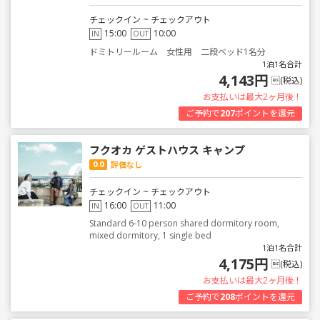
チェックイン ~ チェックアウト
15:00
10:00
IN
OUT
ドミトリールーム 女性用 二段ベッド1名分
1泊1名合計
4,143円
(税込)
お支払いは最大2ヶ月後！
ご予約で
207
ポイントを還元
フクオカ ゲストハウス キャンプ
0.0
評価なし
チェックイン ~ チェックアウト
16:00
11:00
IN
OUT
Standard 6-10 person shared dormitory room,
mixed dormitory, 1 single bed
1泊1名合計
4,175円
(税込)
お支払いは最大2ヶ月後！
ご予約で
208
ポイントを還元