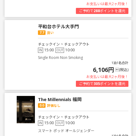
お支払いは最大2ヶ月後！
ご予約で
288
ポイントを還元
平和台ホテル大手門
7.7
良い
チェックイン ~ チェックアウト
15:00
10:00
IN
OUT
Single Room Non Smoking
1泊1名合計
6,106円
(税込)
お支払いは最大2ヶ月後！
ご予約で
305
ポイントを還元
The Millennials 福岡
0.0
評価なし
チェックイン ~ チェックアウト
15:00
10:00
IN
OUT
スマート ポッド オールジェンダー
1泊1名合計