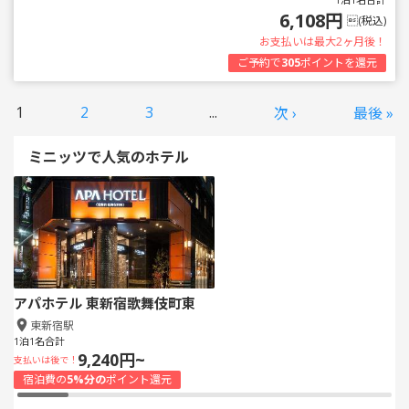
6,108円
(税込)
お支払いは最大2ヶ月後！
ご予約で
305
ポイントを還元
1
2
3
...
次 ›
最後 »
ミニッツで人気のホテル
アパホテル 東新宿歌舞伎町東
東新宿駅
1泊1名合計
9,240円~
支払いは後で！
宿泊費の
5%分の
ポイント還元