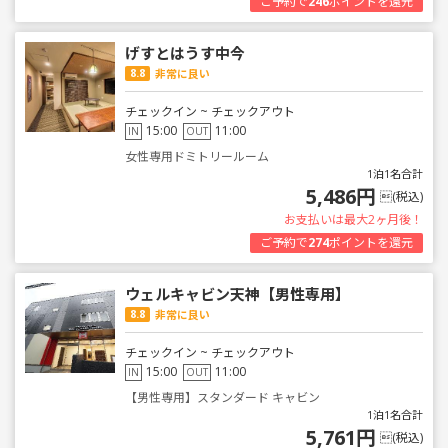
ご予約で
246
ポイントを還元
げすとはうす中今
8.8
非常に良い
チェックイン ~ チェックアウト
15:00
11:00
IN
OUT
女性専用ドミトリールーム
1泊1名合計
5,486円
(税込)
お支払いは最大2ヶ月後！
ご予約で
274
ポイントを還元
ウェルキャビン天神【男性専用】
8.8
非常に良い
チェックイン ~ チェックアウト
15:00
11:00
IN
OUT
【男性専用】スタンダード キャビン
1泊1名合計
5,761円
(税込)