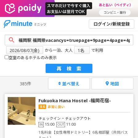
ログイン/新規登録
ミニッツ
から一泊、大人
で利用
空室のあるホテルのみ表示
再検索
385件
並べ替え
地図
Fukuoka Hana Hostel -福岡花宿-
8.6
非常に良い
チェックイン ~ チェックアウト
15:00
11:00
IN
OUT
1名料金【女性専用ドミトリー】6名相部屋（共同バス
ルーム）