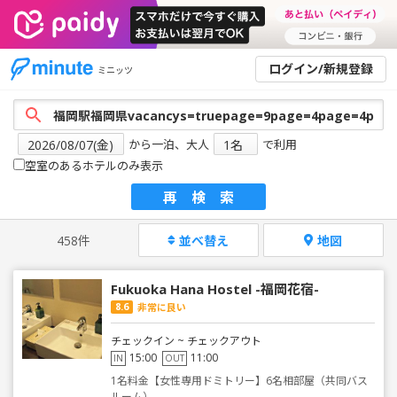
ログイン/新規登録
ミニッツ
から一泊、大人
で利用
空室のあるホテルのみ表示
再検索
458件
並べ替え
地図
Fukuoka Hana Hostel -福岡花宿-
8.6
非常に良い
チェックイン ~ チェックアウト
15:00
11:00
IN
OUT
1名料金【女性専用ドミトリー】6名相部屋（共同バス
ルーム）