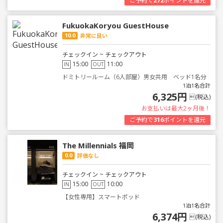
ご予約で
272
ポイントを還元
FukuokaKoryou GuestHouse
10.0
非常に良い
チェックイン ~ チェックアウト
15:00
11:00
IN
OUT
ドミトリールーム（6人部屋）男女共用 ベッド1名分
1泊1名合計
6,325円
(税込)
お支払いは最大2ヶ月後！
ご予約で
316
ポイントを還元
The Millennials 福岡
0.0
評価なし
チェックイン ~ チェックアウト
15:00
10:00
IN
OUT
【女性専用】スマートポッド
1泊1名合計
6,374円
(税込)