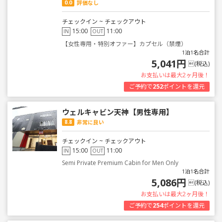
0.0
評価なし
チェックイン ~ チェックアウト
15:00
11:00
IN
OUT
【女性専用・特別オファー】カプセル（禁煙）
1泊1名合計
5,041円
(税込)
お支払いは最大2ヶ月後！
ご予約で
252
ポイントを還元
ウェルキャビン天神【男性専用】
8.8
非常に良い
チェックイン ~ チェックアウト
15:00
11:00
IN
OUT
Semi Private Premium Cabin for Men Only
1泊1名合計
5,086円
(税込)
お支払いは最大2ヶ月後！
ご予約で
254
ポイントを還元