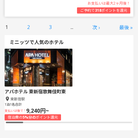
お支払いは最大2ヶ月後！
ご予約で
318
ポイントを還元
1
2
3
...
次 ›
最後 »
ミニッツで人気のホテル
アパホテル 東新宿歌舞伎町東
東新宿駅
1泊1名合計
9,240円~
支払いは後で！
宿泊費の
5%分の
ポイント還元