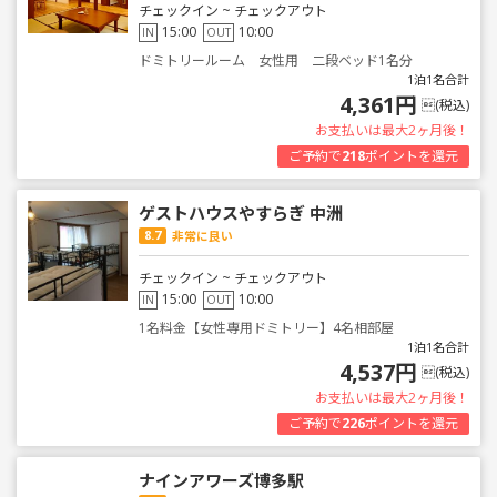
チェックイン ~ チェックアウト
15:00
10:00
IN
OUT
ドミトリールーム 女性用 二段ベッド1名分
1泊1名合計
4,361円
(税込)
お支払いは最大2ヶ月後！
ご予約で
218
ポイントを還元
ゲストハウスやすらぎ 中洲
8.7
非常に良い
チェックイン ~ チェックアウト
15:00
10:00
IN
OUT
1名料金【女性専用ドミトリー】4名相部屋
1泊1名合計
4,537円
(税込)
お支払いは最大2ヶ月後！
ご予約で
226
ポイントを還元
ナインアワーズ博多駅