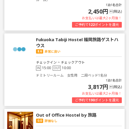
1泊1名合計
2,450円
(税込)
お支払いは最大2ヶ月後！
ご予約で
122
ポイントを還元
Fukuoka Tabiji Hostel 福岡旅路ゲストハ
ウス
8.6
非常に良い
チェックイン ~ チェックアウト
15:00
10:00
IN
OUT
ドミトリールーム 女性用 二段ベッド1名分
1泊1名合計
3,817円
(税込)
お支払いは最大2ヶ月後！
ご予約で
190
ポイントを還元
Out of Office Hostel by 旅路
0.0
評価なし