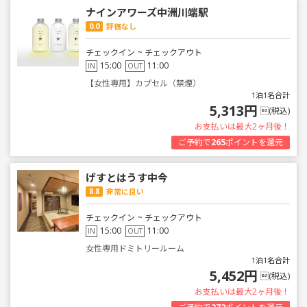
ナインアワーズ中洲川端駅
0.0
評価なし
チェックイン ~ チェックアウト
15:00
11:00
IN
OUT
【女性専用】カプセル（禁煙）
1泊1名合計
5,313円
(税込)
お支払いは最大2ヶ月後！
ご予約で
265
ポイントを還元
げすとはうす中今
8.8
非常に良い
チェックイン ~ チェックアウト
15:00
11:00
IN
OUT
女性専用ドミトリールーム
1泊1名合計
5,452円
(税込)
お支払いは最大2ヶ月後！