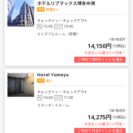
ホテルリブマックス博多中洲
0.0
評価なし
チェックイン ~ チェックアウト
15:00
10:00
IN
OUT
セミダブルルーム（禁煙）
1泊1名合計
14,150円
(税込)
お支払いは最大2ヶ月後！
ご予約で
707
ポイントを還元
Hotel Yumeya
7.1
良い
チェックイン ~ チェックアウト
16:00
11:00
IN
OUT
スタンダードルーム
1泊1名合計
14,275円
(税込)
お支払いは最大2ヶ月後！
ご予約で
713
ポイントを還元