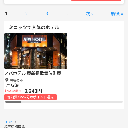
1
2
3
...
次 ›
最後 »
ミニッツで人気のホテル
アパホテル 東新宿歌舞伎町東
東新宿駅
1泊1名合計
9,240円~
支払いは後で！
宿泊費の
5%分の
ポイント還元
TOP
>
福岡駅福岡県