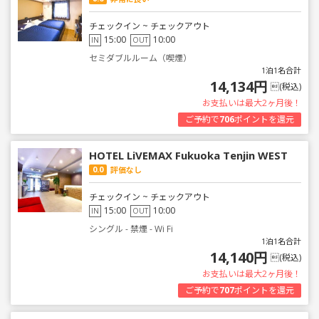
チェックイン ~ チェックアウト
15:00
10:00
IN
OUT
セミダブルルーム（喫煙）
1泊1名合計
14,134円
(税込)
お支払いは最大2ヶ月後！
ご予約で
706
ポイントを還元
HOTEL LiVEMAX Fukuoka Tenjin WEST
0.0
評価なし
チェックイン ~ チェックアウト
15:00
10:00
IN
OUT
シングル - 禁煙 - Wi Fi
1泊1名合計
14,140円
(税込)
お支払いは最大2ヶ月後！
ご予約で
707
ポイントを還元