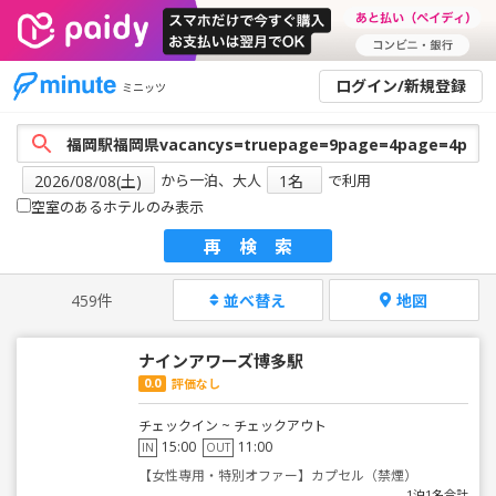
ログイン/新規登録
ミニッツ
から一泊、大人
で利用
空室のあるホテルのみ表示
再検索
459件
並べ替え
地図
ナインアワーズ博多駅
0.0
評価なし
チェックイン ~ チェックアウト
15:00
11:00
IN
OUT
【女性専用・特別オファー】カプセル（禁煙）
1泊1名合計