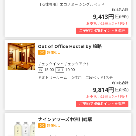
【女性専用】エコノミー シングルベッド
1泊1名合計
9,413円
(税込)
お支払いは最大2ヶ月後！
ご予約で
470
ポイントを還元
Out of Office Hostel by 旅路
0.0
評価なし
チェックイン ~ チェックアウト
15:00
10:00
IN
OUT
ドミトリールーム 女性用 二段ベッド1名分
1泊1名合計
9,814円
(税込)
お支払いは最大2ヶ月後！
ご予約で
490
ポイントを還元
ナインアワーズ中洲川端駅
0.0
評価なし