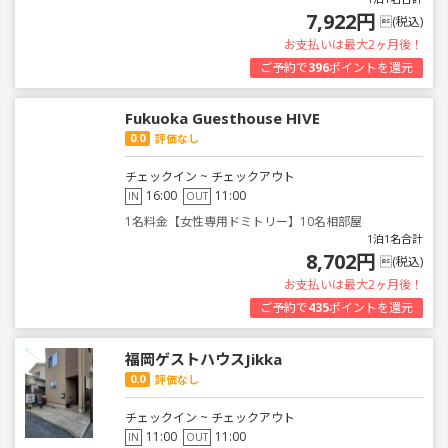
7,922円
(税込)
お支払いは最大2ヶ月後！
ご予約で
396
ポイントを還元
Fukuoka Guesthouse HIVE
0.0
評価なし
チェックイン ~ チェックアウト
16:00
11:00
IN
OUT
1名料金【女性専用ドミトリー】10名相部屋
1泊1名合計
8,702円
(税込)
お支払いは最大2ヶ月後！
ご予約で
435
ポイントを還元
福岡ゲストハウスJikka
0.0
評価なし
チェックイン ~ チェックアウト
11:00
11:00
IN
OUT