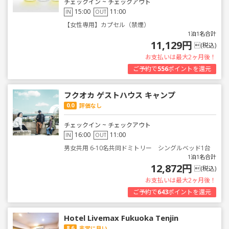
チェックイン ~ チェックアウト
15:00
11:00
IN
OUT
【女性専用】カプセル（禁煙）
1泊1名合計
11,129円
(税込)
お支払いは最大2ヶ月後！
ご予約で
556
ポイントを還元
フクオカ ゲストハウス キャンプ
0.0
評価なし
チェックイン ~ チェックアウト
16:00
11:00
IN
OUT
男女共用 6-10名共同ドミトリー シングルベッド1台
1泊1名合計
12,872円
(税込)
お支払いは最大2ヶ月後！
ご予約で
643
ポイントを還元
Hotel Livemax Fukuoka Tenjin
8.6
非常に良い