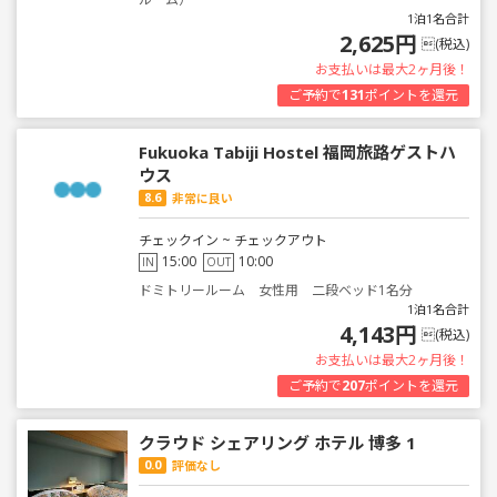
1泊1名合計
2,625円
(税込)
お支払いは最大2ヶ月後！
ご予約で
131
ポイントを還元
Fukuoka Tabiji Hostel 福岡旅路ゲストハ
ウス
8.6
非常に良い
チェックイン ~ チェックアウト
15:00
10:00
IN
OUT
ドミトリールーム 女性用 二段ベッド1名分
1泊1名合計
4,143円
(税込)
お支払いは最大2ヶ月後！
ご予約で
207
ポイントを還元
クラウド シェアリング ホテル 博多 1
0.0
評価なし