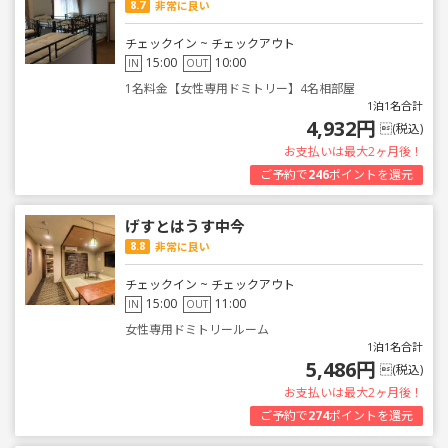
8.7
非常に良い
チェックイン ~ チェックアウト
15:00
10:00
IN
OUT
1名料金【女性専用ドミトリー】4名相部屋
1泊1名合計
4,932円
(税込)
お支払いは最大2ヶ月後！
ご予約で
246
ポイントを還元
げすとはうす中今
8.8
非常に良い
チェックイン ~ チェックアウト
15:00
11:00
IN
OUT
女性専用ドミトリールーム
1泊1名合計
5,486円
(税込)
お支払いは最大2ヶ月後！
ご予約で
274
ポイントを還元