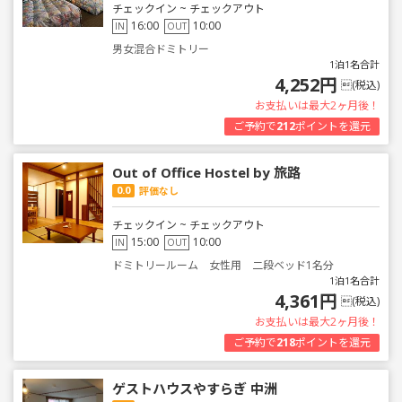
チェックイン ~ チェックアウト
16:00
10:00
IN
OUT
男女混合ドミトリー
1泊1名合計
4,252円
(税込)
お支払いは最大2ヶ月後！
ご予約で
212
ポイントを還元
Out of Office Hostel by 旅路
0.0
評価なし
チェックイン ~ チェックアウト
15:00
10:00
IN
OUT
ドミトリールーム 女性用 二段ベッド1名分
1泊1名合計
4,361円
(税込)
お支払いは最大2ヶ月後！
ご予約で
218
ポイントを還元
ゲストハウスやすらぎ 中洲