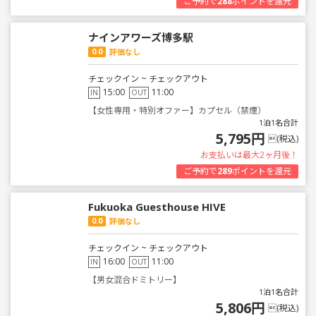
ご予約で
288
ポイントを還元
ナインアワーズ博多駅
0.0
評価なし
チェックイン ~ チェックアウト
15:00
11:00
IN
OUT
【女性専用・特別オファー】カプセル（禁煙）
1泊1名合計
5,795円
(税込)
お支払いは最大2ヶ月後！
ご予約で
289
ポイントを還元
Fukuoka Guesthouse HIVE
0.0
評価なし
チェックイン ~ チェックアウト
16:00
11:00
IN
OUT
【男女混合ドミトリー】
1泊1名合計
5,806円
(税込)