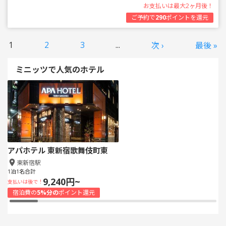
お支払いは最大2ヶ月後！
ご予約で
290
ポイントを還元
1
2
3
...
次 ›
最後 »
ミニッツで人気のホテル
アパホテル 東新宿歌舞伎町東
東新宿駅
1泊1名合計
9,240円~
支払いは後で！
宿泊費の
5%分の
ポイント還元