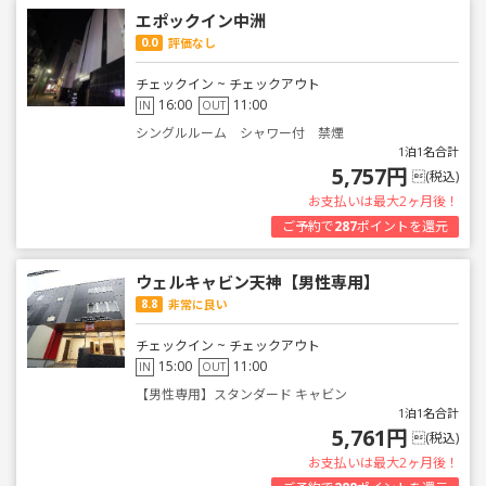
エポックイン中洲
0.0
評価なし
チェックイン ~ チェックアウト
16:00
11:00
IN
OUT
シングルルーム シャワー付 禁煙
1泊1名合計
5,757円
(税込)
お支払いは最大2ヶ月後！
ご予約で
287
ポイントを還元
ウェルキャビン天神【男性専用】
8.8
非常に良い
チェックイン ~ チェックアウト
15:00
11:00
IN
OUT
【男性専用】スタンダード キャビン
1泊1名合計
5,761円
(税込)
お支払いは最大2ヶ月後！