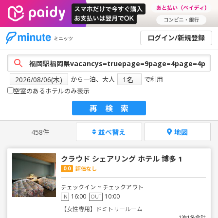
ログイン/新規登録
ミニッツ
から一泊、大人
で利用
空室のあるホテルのみ表示
再検索
458件
並べ替え
地図
クラウド シェアリング ホテル 博多 1
0.0
評価なし
チェックイン ~ チェックアウト
16:00
10:00
IN
OUT
【女性専用】ドミトリールーム
1泊1名合計