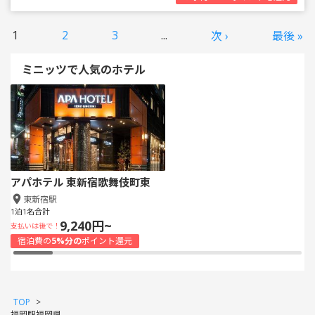
1
2
3
...
次 ›
最後 »
ミニッツで人気のホテル
アパホテル 東新宿歌舞伎町東
東新宿駅
1泊1名合計
9,240円~
支払いは後で！
宿泊費の
5%分の
ポイント還元
TOP
>
福岡駅福岡県