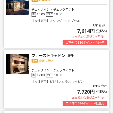
チェックイン ~ チェックアウト
16:00
10:00
IN
OUT
【女性専用】スタンダードカプセル
1泊1名合計
7,614円
(税込)
お支払いは最大2ヶ月後！
ご予約で
380
ポイントを還元
ファーストキャビン 博多
9.0
非常に良い
チェックイン ~ チェックアウト
17:00
10:00
IN
OUT
【女性専用】ビジネスクラス キャビン
1泊1名合計
7,720円
(税込)
お支払いは最大2ヶ月後！
ご予約で
386
ポイントを還元