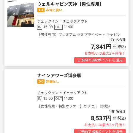
ウェルキャビン天神【男性専用】
8.8
非常に良い
チェックイン ~ チェックアウト
15:00
11:00
IN
OUT
【男性専用】プレミアム セミプライベート キャビン
1泊1名合計
7,841円
(税込)
お支払いは最大2ヶ月後！
ご予約で
392
ポイントを還元
ナインアワーズ博多駅
0.0
評価なし
チェックイン ~ チェックアウト
15:00
11:00
IN
OUT
【女性専用・特別オファー】カプセル（禁煙）
1泊1名合計
8,537円
(税込)
お支払いは最大2ヶ月後！
ご予約で
426
ポイントを還元