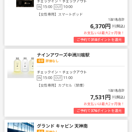
チェックイン ~ チェックアウト
15:00
10:00
IN
OUT
【女性専用】スマートポッド
1泊1名合計
6,370円
(税込)
お支払いは最大2ヶ月後！
ご予約で
318
ポイントを還元
ナインアワーズ中洲川端駅
0.0
評価なし
チェックイン ~ チェックアウト
15:00
11:00
IN
OUT
【女性専用】カプセル（禁煙）
1泊1名合計
7,531円
(税込)
お支払いは最大2ヶ月後！
ご予約で
376
ポイントを還元
グランド キャビン 天神南
0.0
評価なし