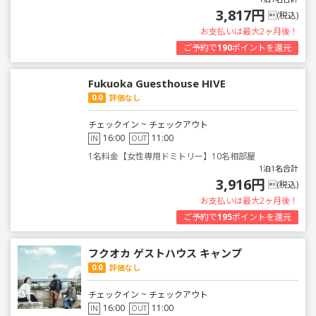
3,817円
(税込)
お支払いは最大2ヶ月後！
ご予約で
190
ポイントを還元
Fukuoka Guesthouse HIVE
0.0
評価なし
チェックイン ~ チェックアウト
16:00
11:00
IN
OUT
1名料金【女性専用ドミトリー】10名相部屋
1泊1名合計
3,916円
(税込)
お支払いは最大2ヶ月後！
ご予約で
195
ポイントを還元
フクオカ ゲストハウス キャンプ
0.0
評価なし
チェックイン ~ チェックアウト
16:00
11:00
IN
OUT