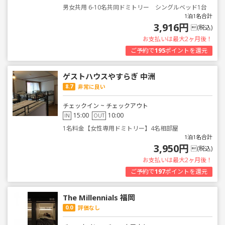
男女共用 6-10名共同ドミトリー シングルベッド1台
1泊1名合計
3,916円
(税込)
お支払いは最大2ヶ月後！
ご予約で
195
ポイントを還元
ゲストハウスやすらぎ 中洲
8.7
非常に良い
チェックイン ~ チェックアウト
15:00
10:00
IN
OUT
1名料金【女性専用ドミトリー】4名相部屋
1泊1名合計
3,950円
(税込)
お支払いは最大2ヶ月後！
ご予約で
197
ポイントを還元
The Millennials 福岡
0.0
評価なし