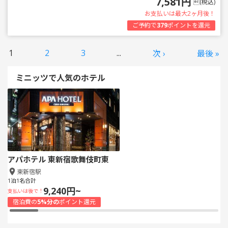
7,581円
(税込)
お支払いは最大2ヶ月後！
ご予約で
379
ポイントを還元
1
2
3
...
次 ›
最後 »
ミニッツで人気のホテル
アパホテル 東新宿歌舞伎町東
東新宿駅
1泊1名合計
9,240円~
支払いは後で！
宿泊費の
5%分の
ポイント還元