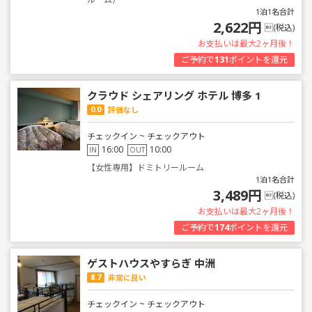
1泊1名合計
2,622円
(税込)
お支払いは最大2ヶ月後！
ご予約で
131
ポイントを還元
クラウド シェアリング ホテル 博多 1
0.0
評価なし
チェックイン ~ チェックアウト
16:00
10:00
IN
OUT
【女性専用】ドミトリールーム
1泊1名合計
3,489円
(税込)
お支払いは最大2ヶ月後！
ご予約で
174
ポイントを還元
ゲストハウスやすらぎ 中洲
8.7
非常に良い
チェックイン ~ チェックアウト