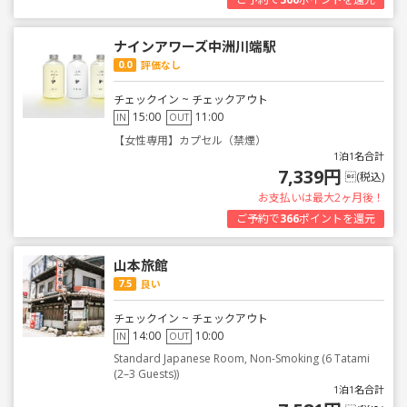
ナインアワーズ中洲川端駅
0.0
評価なし
チェックイン ~ チェックアウト
15:00
11:00
IN
OUT
【女性専用】カプセル（禁煙）
1泊1名合計
7,339円
(税込)
お支払いは最大2ヶ月後！
ご予約で
366
ポイントを還元
山本旅館
7.5
良い
チェックイン ~ チェックアウト
14:00
10:00
IN
OUT
Standard Japanese Room, Non-Smoking (6 Tatami
(2–3 Guests))
1泊1名合計