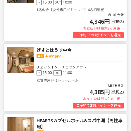
15:00
10:00
IN
OUT
1名料金【女性専用ドミトリー】4名相部屋
1泊1名合計
4,346円
(税込)
お支払いは最大2ヶ月後！
ご予約で
217
ポイントを還元
げすとはうす中今
8.8
非常に良い
チェックイン ~ チェックアウト
15:00
11:00
IN
OUT
女性専用ドミトリールーム
1泊1名合計
4,385円
(税込)
お支払いは最大2ヶ月後！
ご予約で
219
ポイントを還元
HEARTSカプセルホテル&スパ中洲【男性専
用】