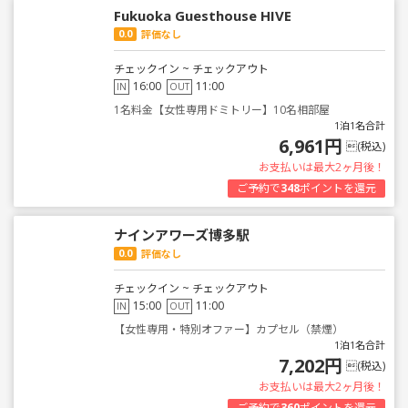
Fukuoka Guesthouse HIVE
0.0
評価なし
チェックイン ~ チェックアウト
16:00
11:00
IN
OUT
1名料金【女性専用ドミトリー】10名相部屋
1泊1名合計
6,961円
(税込)
お支払いは最大2ヶ月後！
ご予約で
348
ポイントを還元
ナインアワーズ博多駅
0.0
評価なし
チェックイン ~ チェックアウト
15:00
11:00
IN
OUT
【女性専用・特別オファー】カプセル（禁煙）
1泊1名合計
7,202円
(税込)
お支払いは最大2ヶ月後！
ご予約で
360
ポイントを還元