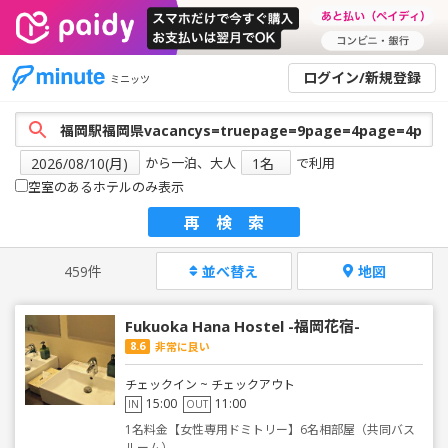
ログイン/新規登録
ミニッツ
から一泊、大人
で利用
空室のあるホテルのみ表示
再検索
459件
並べ替え
地図
Fukuoka Hana Hostel -福岡花宿-
8.6
非常に良い
チェックイン ~ チェックアウト
15:00
11:00
IN
OUT
1名料金【女性専用ドミトリー】6名相部屋（共同バス
ルーム）