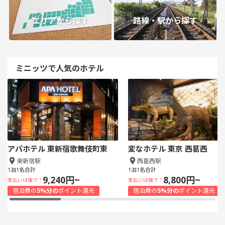
エリアから探す
路線・駅から探す
ミニッツで人気のホテル
アパホテル 東新宿歌舞伎町東
変なホテル 東京 西葛西
東新宿駅
西葛西駅
1泊1名合計
1泊1名合計
9,240円~
8,800円~
支払いは後で！
支払いは後で！
宿泊費の
5%分の
ポイント還元
宿泊費の
5%分の
ポイント還元