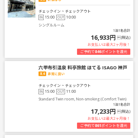
チェックイン ~ チェックアウト
15:00
10:00
IN
OUT
シングルルーム
1泊1名合計
16,933円
(税込)
お支払いは最大2ヶ月後！
ご予約で
846
ポイントを還元
六甲布引温泉 料亭旅館 ほてる ISAGO 神戸
8.4
非常に良い
チェックイン ~ チェックアウト
15:00
11:00
IN
OUT
Standard Twin room, Non-smoking (Comfort Twin)
1泊1名合計
17,233円
(税込)
お支払いは最大2ヶ月後！
ご予約で
861
ポイントを還元