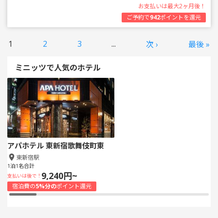
お支払いは最大2ヶ月後！
ご予約で
942
ポイントを還元
1
2
3
...
次 ›
最後 »
ミニッツで人気のホテル
アパホテル 東新宿歌舞伎町東
東新宿駅
1泊1名合計
9,240円~
支払いは後で！
宿泊費の
5%分の
ポイント還元