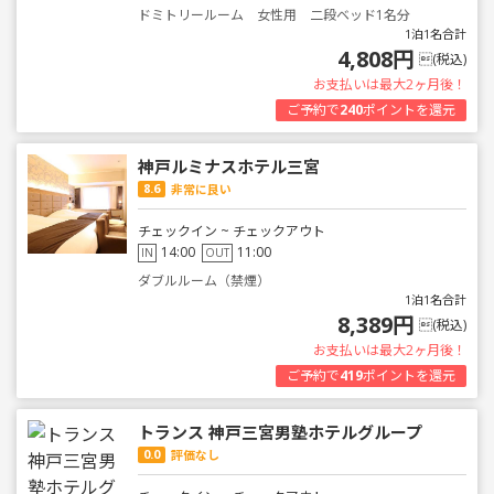
ドミトリールーム 女性用 二段ベッド1名分
1泊1名合計
4,808円
(税込)
お支払いは最大2ヶ月後！
ご予約で
240
ポイントを還元
神戸ルミナスホテル三宮
8.6
非常に良い
チェックイン ~ チェックアウト
14:00
11:00
IN
OUT
ダブルルーム（禁煙）
1泊1名合計
8,389円
(税込)
お支払いは最大2ヶ月後！
ご予約で
419
ポイントを還元
トランス 神戸三宮男塾ホテルグループ
0.0
評価なし