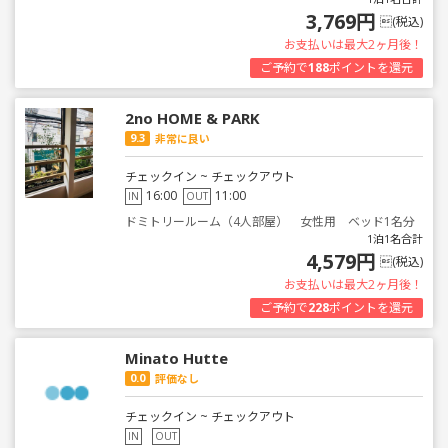
3,769円
(税込)
お支払いは最大2ヶ月後！
ご予約で
188
ポイントを還元
2no HOME & PARK
9.3
非常に良い
チェックイン ~ チェックアウト
16:00
11:00
IN
OUT
ドミトリールーム（4人部屋） 女性用 ベッド1名分
1泊1名合計
4,579円
(税込)
お支払いは最大2ヶ月後！
ご予約で
228
ポイントを還元
Minato Hutte
0.0
評価なし
チェックイン ~ チェックアウト
IN
OUT