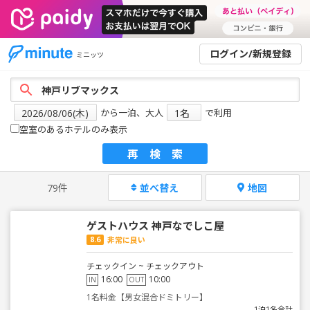
ログイン/新規登録
ミニッツ
から一泊、大人
で利用
空室のあるホテルのみ表示
再検索
79件
並べ替え
地図
ゲストハウス 神戸なでしこ屋
8.6
非常に良い
チェックイン ~ チェックアウト
16:00
10:00
IN
OUT
1名料金【男女混合ドミトリー】
1泊1名合計