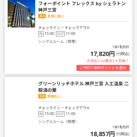
フォーポイント フレックス by シェラトン
神戸三宮
8.6
非常に良い
チェックイン ~ チェックアウト
15:00
11:00
IN
OUT
シングルルーム（禁煙）
1泊1名合計
17,820円
(税込)
お支払いは最大2ヶ月後！
ご予約で
891
ポイントを還元
グリーンリッチホテル 神戸三宮 人工温泉 二
股湯の華
0.0
評価なし
チェックイン ~ チェックアウト
15:00
11:00
IN
OUT
シングルルーム（喫煙）
1泊1名合計
18,857円
(税込)