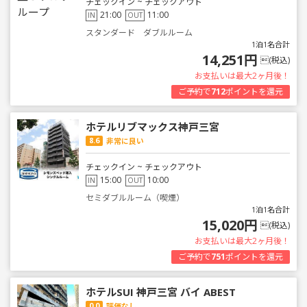
チェックイン ~ チェックアウト
21:00
11:00
IN
OUT
スタンダード ダブルルーム
1泊1名合計
14,251円
(税込)
お支払いは最大2ヶ月後！
ご予約で
712
ポイントを還元
ホテルリブマックス神戸三宮
8.6
非常に良い
チェックイン ~ チェックアウト
15:00
10:00
IN
OUT
セミダブルルーム（喫煙）
1泊1名合計
15,020円
(税込)
お支払いは最大2ヶ月後！
ご予約で
751
ポイントを還元
ホテルSUI 神戸三宮 バイ ABEST
0.0
評価なし