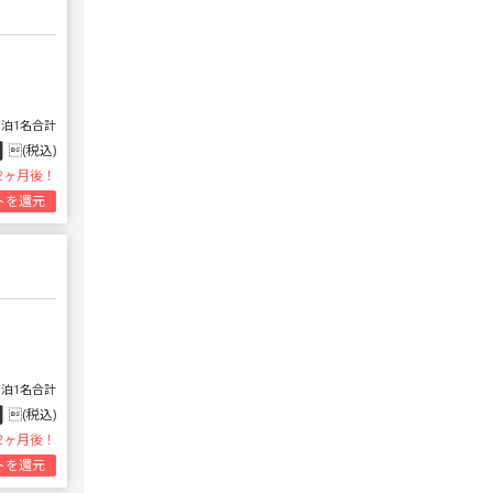
1泊1名合計
円
(税込)
2ヶ月後！
トを還元
1泊1名合計
円
(税込)
2ヶ月後！
トを還元