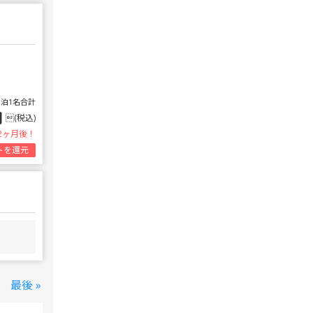
1泊1名合計
円
(税込)
2ヶ月後！
トを還元
最後 »