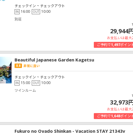
チェックイン ~ チェックアウト
16:00
10:00
IN
OUT
別荘
29,944
お支払いは最大
ご予約で
1,497
ポイン
Beautiful Japanese Garden Kagetsu
8.8
非常に良い
チェックイン ~ チェックアウト
15:00
10:00
IN
OUT
ツインルーム
32,973
お支払いは最大
ご予約で
1,648
ポイン
Fukuro no Oyado Shinkan - Vacation STAY 21343v