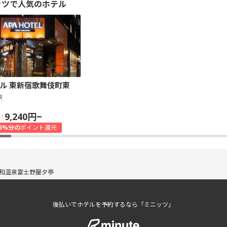
ッツで人気のホテル
ル 東新宿歌舞伎町東
駅
9,240円~
！
5%分の
ポイント還元
和温泉富士野屋夕亭
後払いでホテルを予約するなら「ミニッツ」