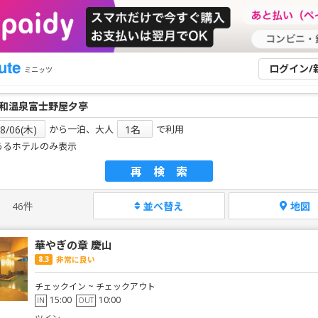
ログイン/
ミニッツ
から一泊、大人
で利用
あるホテルのみ表示
再検索
46件
並べ替え
地図
華やぎの章 慶山
8.3
非常に良い
チェックイン ~ チェックアウト
15:00
10:00
IN
OUT