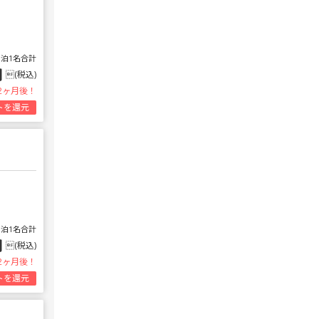
1泊1名合計
円
(税込)
2ヶ月後！
トを還元
1泊1名合計
円
(税込)
2ヶ月後！
トを還元