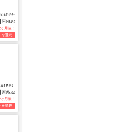
1泊1名合計
円
(税込)
2ヶ月後！
トを還元
1泊1名合計
円
(税込)
2ヶ月後！
トを還元