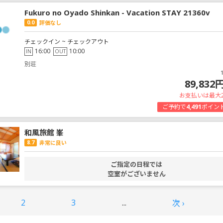
Fukuro no Oyado Shinkan - Vacation STAY 21360v
0.0
評価なし
チェックイン ~ チェックアウト
16:00
10:00
IN
OUT
別荘
89,832
お支払いは最大
ご予約で
4,491
ポイン
和風旅館 峯
8.7
非常に良い
ご指定の日程では
空室がございません
2
3
...
次 ›