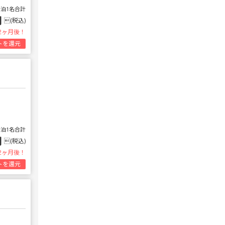
1泊1名合計
円
(税込)
2ヶ月後！
トを還元
1泊1名合計
円
(税込)
2ヶ月後！
トを還元