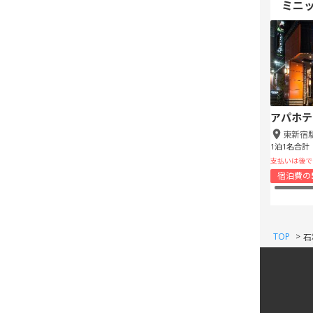
ミニ
アパホテ
東新宿
1泊1名合計
支払いは後で
宿泊費の
TOP
>
石