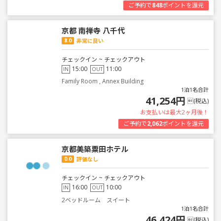
ご予約で
848
ポイントを還元
京都 南禅寺 八千代
8.0
非常に良い
チェックイン ~ チェックアウト
15:00
11:00
IN
OUT
Family Room , Annex Building
1泊1名合計
41,254円
(税込)
お支払いは最大2ヶ月後！
ご予約で
2,062
ポイントを還元
京都美築粟田ホテル
0.0
評価なし
チェックイン ~ チェックアウト
16:00
10:00
IN
OUT
2ベッドルーム スイート
1泊1名合計
46,424円
(税込)