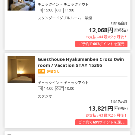
チェックイン ~ チェックアウト
15:00
11:00
IN
OUT
スタンダードダブルルーム 禁煙
1泊1名合計
12,068円
(税込)
お支払いは最大2ヶ月後！
ご予約で
603
ポイントを還元
Guesthouse Hyakumanben Cross twin
room / Vacation STAY 15395
0.0
評価なし
チェックイン ~ チェックアウト
14:00
10:00
IN
OUT
スタジオ
1泊1名合計
13,821円
(税込)
お支払いは最大2ヶ月後！
ご予約で
691
ポイントを還元