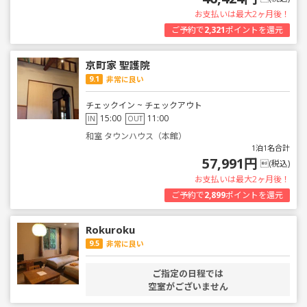
お支払いは最大2ヶ月後！
ご予約で
2,321
ポイントを還元
京町家 聖護院
9.1
非常に良い
チェックイン ~ チェックアウト
15:00
11:00
IN
OUT
和室 タウンハウス（本館）
1泊1名合計
57,991円
(税込)
お支払いは最大2ヶ月後！
ご予約で
2,899
ポイントを還元
Rokuroku
9.5
非常に良い
ご指定の日程では
空室がございません