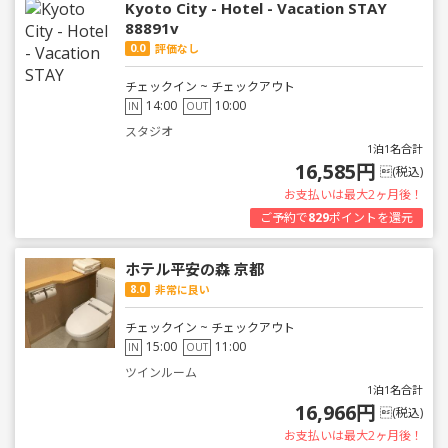
Kyoto City - Hotel - Vacation STAY
88891v
0.0
評価なし
チェックイン ~ チェックアウト
14:00
10:00
IN
OUT
スタジオ
1泊1名合計
16,585円
(税込)
お支払いは最大2ヶ月後！
ご予約で
829
ポイントを還元
ホテル平安の森 京都
8.0
非常に良い
チェックイン ~ チェックアウト
15:00
11:00
IN
OUT
ツインルーム
1泊1名合計
16,966円
(税込)
お支払いは最大2ヶ月後！