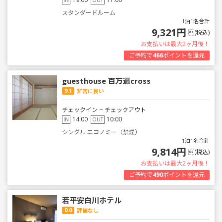
IN
OUT
スタンダードルーム
1泊1名合計
9,321円
(税込)
お支払いは最大2ヶ月後！
ご予約で
466
ポイントを還元
guesthouse 百万遍cross
9.1
非常に良い
チェックイン ~ チェックアウト
14:00
10:00
IN
OUT
シングル エコノミー（禁煙）
1泊1名合計
9,814円
(税込)
お支払いは最大2ヶ月後！
ご予約で
490
ポイントを還元
若平安白川ホテル
0.0
評価なし