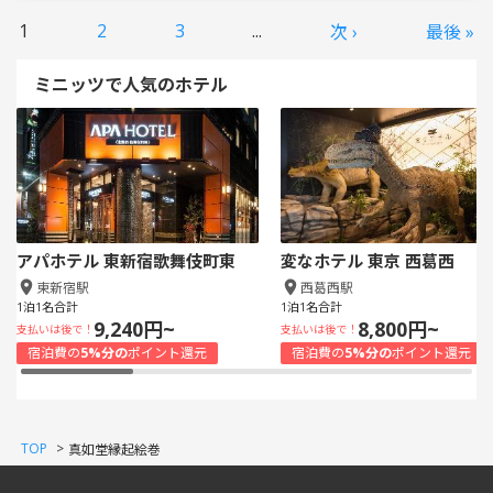
1
2
3
...
次 ›
最後 »
ミニッツで人気のホテル
アパホテル 東新宿歌舞伎町東
変なホテル 東京 西葛西
東新宿駅
西葛西駅
1泊1名合計
1泊1名合計
9,240円~
8,800円~
支払いは後で！
支払いは後で！
宿泊費の
5%分の
ポイント還元
宿泊費の
5%分の
ポイント還元
TOP
>
真如堂縁起絵巻