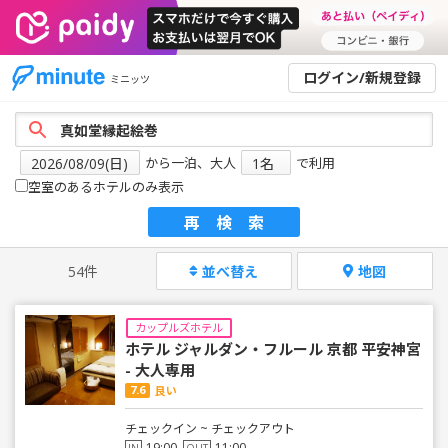
ログイン/新規登録
ミニッツ
から一泊、大人
で利用
空室のあるホテルのみ表示
再検索
54件
並べ替え
地図
カップルズホテル
ホテル ジャルダン・フルール 京都 平安神宮
- 大人専用
7.6
良い
チェックイン ~ チェックアウト
19:00
11:00