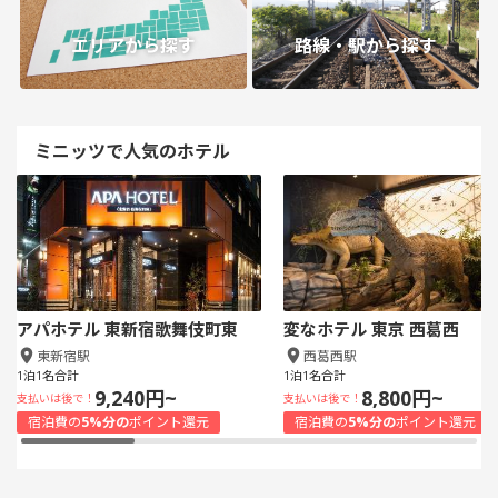
エリアから探す
路線・駅から探す
ミニッツで人気のホテル
アパホテル 東新宿歌舞伎町東
変なホテル 東京 西葛西
東新宿駅
西葛西駅
1泊1名合計
1泊1名合計
9,240円~
8,800円~
支払いは後で！
支払いは後で！
宿泊費の
5%分の
ポイント還元
宿泊費の
5%分の
ポイント還元