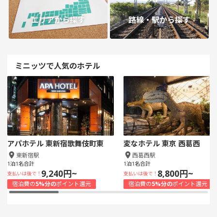
エリアから探す
路線・駅から探す
ミニッツで人気のホテル
アパホテル 東新宿歌舞伎町東
変なホテル 東京 西葛西
東新宿駅
西葛西駅
1泊1名合計
1泊1名合計
9,240円~
8,800円~
支払いは後で！
支払いは後で！
宿泊費の
5%分の
ポイント還元
宿泊費の
5%分の
ポイント還元