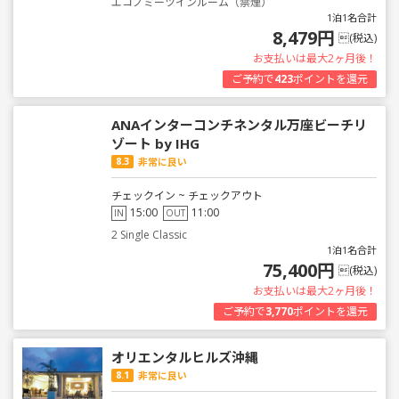
エコノミーツインルーム（禁煙）
1泊1名合計
8,479円
(税込)
お支払いは最大2ヶ月後！
ご予約で
423
ポイントを還元
ANAインターコンチネンタル万座ビーチリ
ゾート by IHG
8.3
非常に良い
チェックイン ~ チェックアウト
15:00
11:00
IN
OUT
2 Single Classic
1泊1名合計
75,400円
(税込)
お支払いは最大2ヶ月後！
ご予約で
3,770
ポイントを還元
オリエンタルヒルズ沖縄
8.1
非常に良い