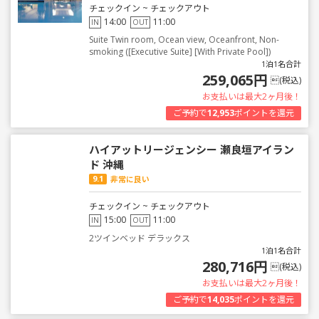
チェックイン ~ チェックアウト
14:00
11:00
IN
OUT
Suite Twin room, Ocean view, Oceanfront, Non-
smoking ([Executive Suite] [With Private Pool])
1泊1名合計
259,065円
(税込)
お支払いは最大2ヶ月後！
ご予約で
12,953
ポイントを還元
ハイアットリージェンシー 瀬良垣アイラン
ド 沖縄
9.1
非常に良い
チェックイン ~ チェックアウト
15:00
11:00
IN
OUT
2ツインベッド デラックス
1泊1名合計
280,716円
(税込)
お支払いは最大2ヶ月後！
ご予約で
14,035
ポイントを還元