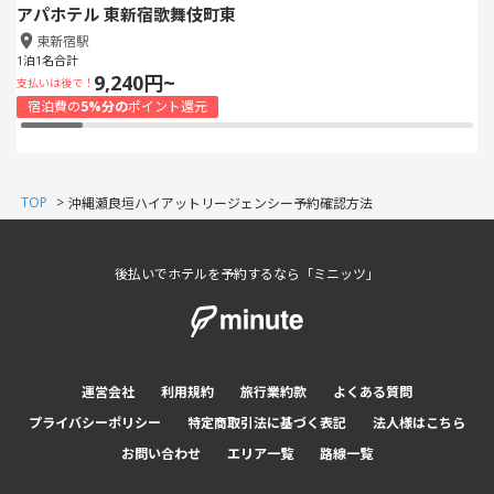
アパホテル 東新宿歌舞伎町東
東新宿駅
1泊1名合計
9,240円~
支払いは後で！
宿泊費の
5%分の
ポイント還元
TOP
>
沖縄瀬良垣ハイアットリージェンシー予約確認方法
後払いでホテルを予約するなら「ミニッツ」
運営会社
利用規約
旅行業約款
よくある質問
プライバシーポリシー
特定商取引法に基づく表記
法人様はこちら
お問い合わせ
エリア一覧
路線一覧