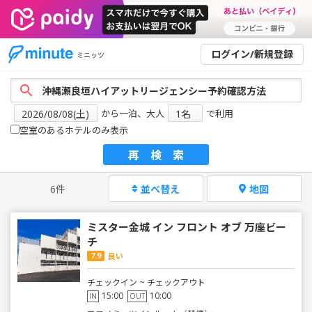
ログイン/新規登録
ミニッツ
から一泊、大人
で利用
空室のあるホテルのみ表示
再検索
6件
並べ替え
地図
ミスター金城 イン フロント オブ 万座ビー
チ
7.9
良い
チェックイン ~ チェックアウト
15:00
10:00
IN
OUT