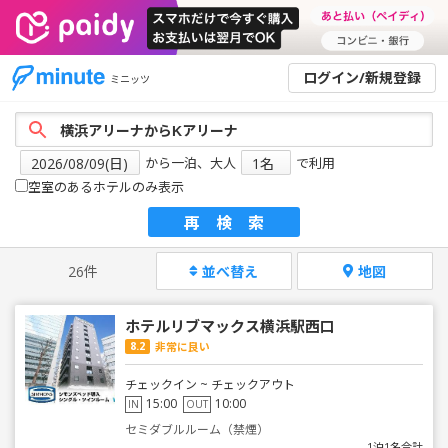
ログイン/新規登録
ミニッツ
から一泊、大人
で利用
空室のあるホテルのみ表示
再検索
26件
並べ替え
地図
ホテルリブマックス横浜駅西口
8.2
非常に良い
チェックイン ~ チェックアウト
15:00
10:00
IN
OUT
セミダブルルーム（禁煙）
1泊1名合計