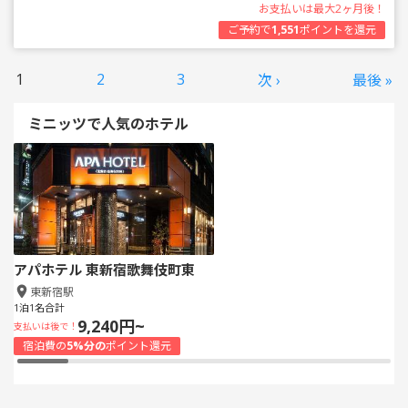
お支払いは最大2ヶ月後！
ご予約で
1,551
ポイントを還元
1
2
3
次 ›
最後 »
ミニッツで人気のホテル
アパホテル 東新宿歌舞伎町東
東新宿駅
1泊1名合計
9,240円~
支払いは後で！
宿泊費の
5%分の
ポイント還元