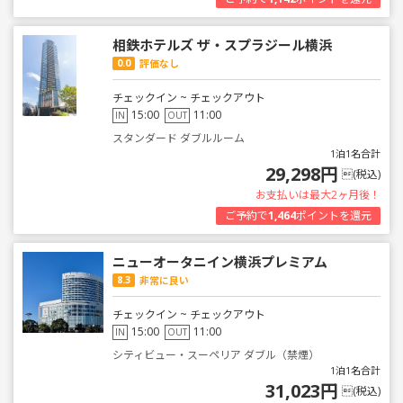
相鉄ホテルズ ザ・スプラジール横浜
0.0
評価なし
チェックイン ~ チェックアウト
15:00
11:00
IN
OUT
スタンダード ダブルルーム
1泊1名合計
29,298円
(税込)
お支払いは最大2ヶ月後！
ご予約で
1,464
ポイントを還元
ニューオータニイン横浜プレミアム
8.3
非常に良い
チェックイン ~ チェックアウト
15:00
11:00
IN
OUT
シティビュー・スーペリア ダブル（禁煙）
1泊1名合計
31,023円
(税込)