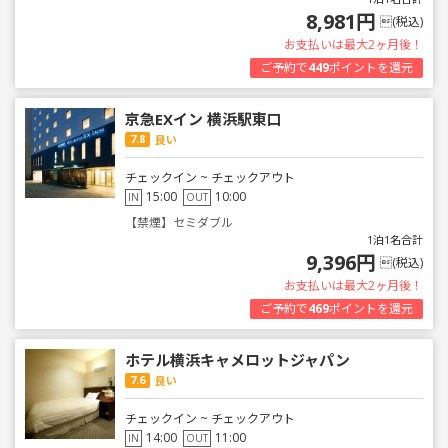
8,981円
(税込)
お支払いは最大2ヶ月後！
ご予約で
449
ポイントを還元
京急EXイン 横浜駅東口
7.8
良い
チェックイン ~ チェックアウト
15:00
10:00
IN
OUT
【禁煙】セミダブル
1泊1名合計
9,396円
(税込)
お支払いは最大2ヶ月後！
ご予約で
469
ポイントを還元
ホテル横浜キャメロットジャパン
7.6
良い
チェックイン ~ チェックアウト
14:00
11:00
IN
OUT