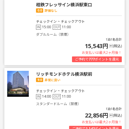
相鉄フレッサイン横浜駅東口
0.0
評価なし
チェックイン ~ チェックアウト
15:00
11:00
IN
OUT
ダブルルーム（禁煙）
1泊1名合計
15,543円
(税込)
お支払いは最大2ヶ月後！
ご予約で
777
ポイントを還元
リッチモンドホテル横浜駅前
9.0
非常に良い
チェックイン ~ チェックアウト
14:00
11:00
IN
OUT
スタンダードルーム（禁煙）
1泊1名合計
22,856円
(税込)
お支払いは最大2ヶ月後！
ご予約で
1,142
ポイントを還元