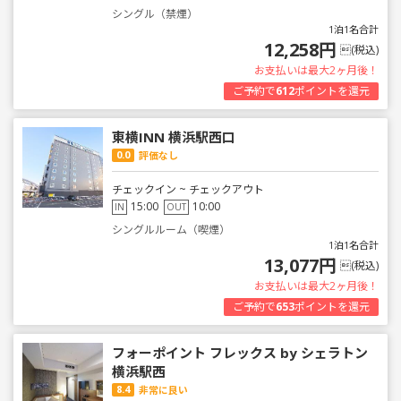
シングル（禁煙）
1泊1名合計
12,258円
(税込)
お支払いは最大2ヶ月後！
ご予約で
612
ポイントを還元
東横INN 横浜駅西口
0.0
評価なし
チェックイン ~ チェックアウト
15:00
10:00
IN
OUT
シングルルーム（喫煙）
1泊1名合計
13,077円
(税込)
お支払いは最大2ヶ月後！
ご予約で
653
ポイントを還元
フォーポイント フレックス by シェラトン
横浜駅西
8.4
非常に良い