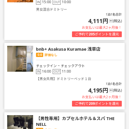
15:00
10:00
IN
OUT
男女混合ドミトリー
1泊1名合計
4,111円
(税込)
お支払いは最大2ヶ月後！
ご予約で
205
ポイントを還元
bnb+ Asakusa Kuramae 浅草店
0.0
評価なし
チェックイン ~ チェックアウト
16:00
11:00
IN
OUT
【男女共用】ドミトリーベッド１台
1泊1名合計
4,195円
(税込)
お支払いは最大2ヶ月後！
ご予約で
209
ポイントを還元
【男性専用】カプセルホテル＆スパ THE
NELL