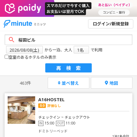
ログイン/新規登録
ミニッツ
から一泊、大人
で利用
空室のあるホテルのみ表示
再検索
463件
並べ替え
地図
A16HOSTEL
0.0
評価なし
チェックイン ~ チェックアウト
15:00
11:00
IN
OUT
ドミトリーベッド
1泊1名合計