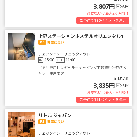
3,807円
(税込)
お支払いは最大2ヶ月後！
ご予約で
190
ポイントを還元
上野ステーションホステルオリエンタル1
8.4
非常に良い
チェックイン ~ チェックアウト
15:00
11:00
IN
OUT
【男性専用】レギュラーキャビン＜下段確約＞禁煙-シ
ャワー使用限定
1泊1名合計
3,835円
(税込)
お支払いは最大2ヶ月後！
ご予約で
191
ポイントを還元
リトル ジャパン
9.1
非常に良い
チェックイン ~ チェックアウト