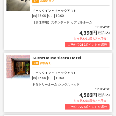
8.1
非常に良い
チェックイン ~ チェックアウト
15:00
10:00
IN
OUT
【男性専用】スタンダード カプセルルーム
1泊1名合計
4,396円
(税込)
お支払いは最大2ヶ月後！
ご予約で
219
ポイントを還元
GuestHouse siesta Hotel
0.0
評価なし
チェックイン ~ チェックアウト
15:00
10:00
IN
OUT
ドミトリールーム シングルベッド
1泊1名合計
4,566円
(税込)
お支払いは最大2ヶ月後！
ご予約で
228
ポイントを還元