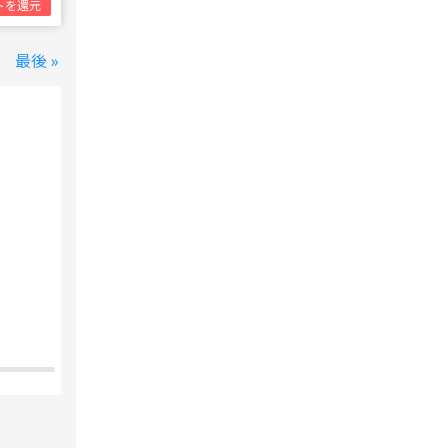
トを還元
最後 »
変なホテル 東京 西葛西
西葛西駅
1泊1名合計
8,800円~
支払いは後で！
宿泊費の
5%分の
ポイント還元