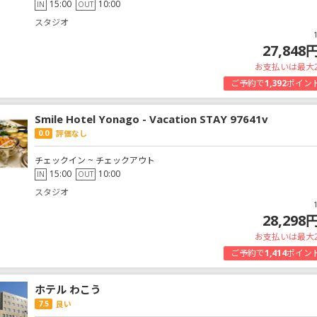
15:00
10:00
IN
OUT
スタジオ
27,848
お支払いは最大
ご予約で
1,392
ポイン
Smile Hotel Yonago - Vacation STAY 97641v
0.0
評価なし
チェックイン ~ チェックアウト
15:00
10:00
IN
OUT
スタジオ
28,298
お支払いは最大
ご予約で
1,414
ポイン
ホテル わこう
7.5
良い