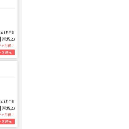
1泊1名合計
円
(税込)
2ヶ月後！
トを還元
1泊1名合計
円
(税込)
2ヶ月後！
トを還元