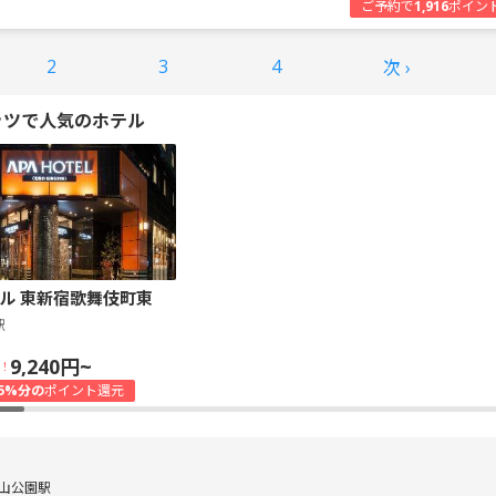
ご予約で
1,916
ポイン
2
3
4
次 ›
ッツで人気のホテル
ル 東新宿歌舞伎町東
駅
9,240円~
！
5%分の
ポイント還元
山公園駅