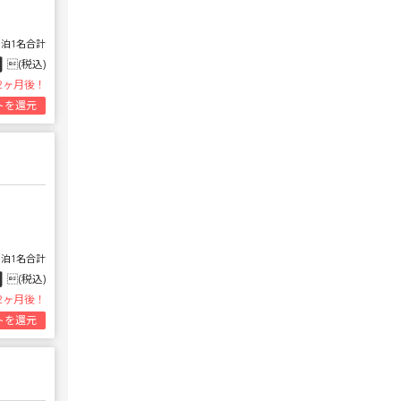
1泊1名合計
円
(税込)
2ヶ月後！
トを還元
1泊1名合計
円
(税込)
2ヶ月後！
トを還元