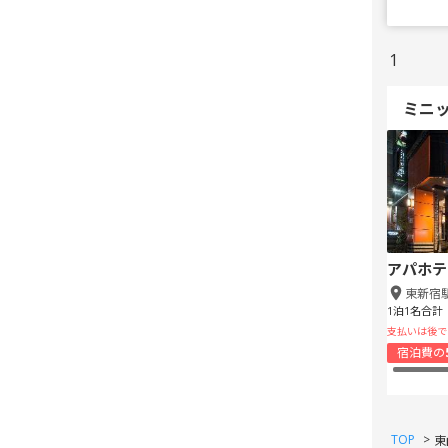
1
ミニ
アパホテ
東新宿
1泊1名合計
支払いは後で
宿泊費の
TOP
>
東