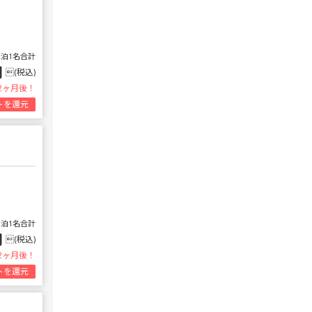
1泊1名合計
円
(税込)
2ヶ月後！
トを還元
1泊1名合計
円
(税込)
2ヶ月後！
トを還元