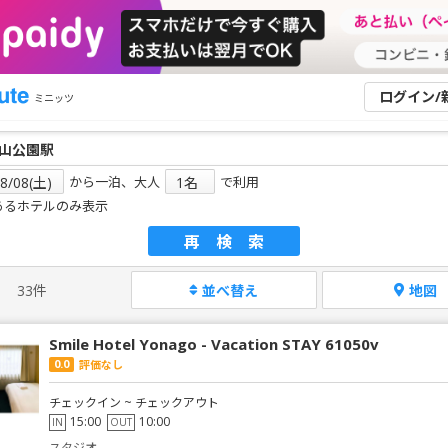
ログイン/
ミニッツ
から一泊、大人
で利用
あるホテルのみ表示
再検索
33件
並べ替え
地図
Smile Hotel Yonago - Vacation STAY 61050v
0.0
評価なし
チェックイン ~ チェックアウト
15:00
10:00
IN
OUT
スタジオ