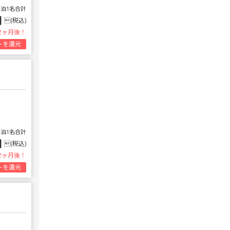
1泊1名合計
円
(税込)
2ヶ月後！
トを還元
1泊1名合計
円
(税込)
2ヶ月後！
トを還元