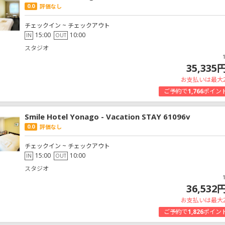
0.0
評価なし
チェックイン ~ チェックアウト
15:00
10:00
IN
OUT
スタジオ
35,335
お支払いは最大
ご予約で
1,766
ポイン
Smile Hotel Yonago - Vacation STAY 61096v
0.0
評価なし
チェックイン ~ チェックアウト
15:00
10:00
IN
OUT
スタジオ
36,532
お支払いは最大
ご予約で
1,826
ポイン