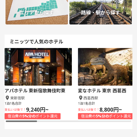
エリアから探す
路線・駅から探す
ミニッツで人気のホテル
アパホテル 東新宿歌舞伎町東
変なホテル 東京 西葛西
東新宿駅
西葛西駅
1泊1名合計
1泊1名合計
9,240円~
8,800円~
支払いは後で！
支払いは後で！
宿泊費の
5%分の
ポイント還元
宿泊費の
5%分の
ポイント還元