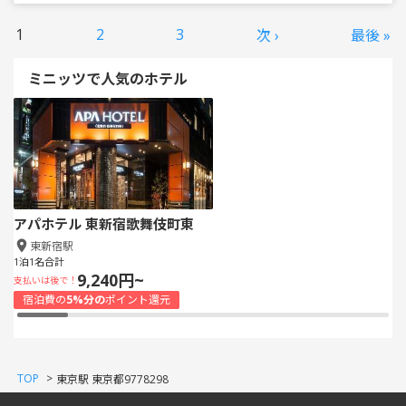
1
2
3
次 ›
最後 »
ミニッツで人気のホテル
アパホテル 東新宿歌舞伎町東
東新宿駅
1泊1名合計
9,240円~
支払いは後で！
宿泊費の
5%分の
ポイント還元
TOP
>
東京駅 東京都9778298