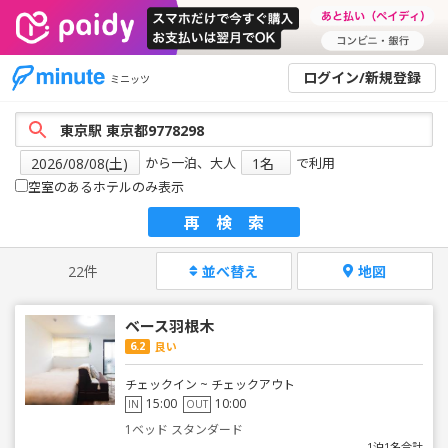
ログイン/新規登録
ミニッツ
から一泊、大人
で利用
空室のあるホテルのみ表示
再検索
22件
並べ替え
地図
ベース羽根木
6.2
良い
チェックイン ~ チェックアウト
15:00
10:00
IN
OUT
1ベッド スタンダード
1泊1名合計