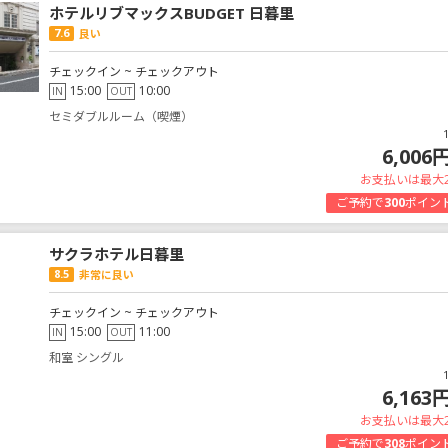
ホテルリブマックスBUDGET 日暮里
7.6
良い
チェックイン ~ チェックアウト
15:00
10:00
IN
OUT
セミダブルルーム（喫煙）
6,006
お支払いは最大
ご予約で
300
ポイン
サクラホテル日暮里
8.5
非常に良い
チェックイン ~ チェックアウト
15:00
11:00
IN
OUT
和室 シングル
6,163
お支払いは最大
ご予約で
308
ポイン