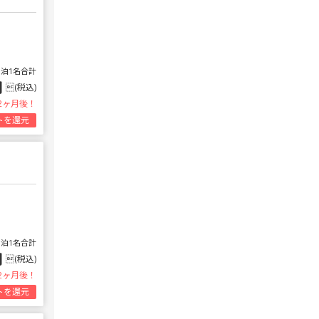
1泊1名合計
円
(税込)
2ヶ月後！
トを還元
1泊1名合計
円
(税込)
2ヶ月後！
トを還元