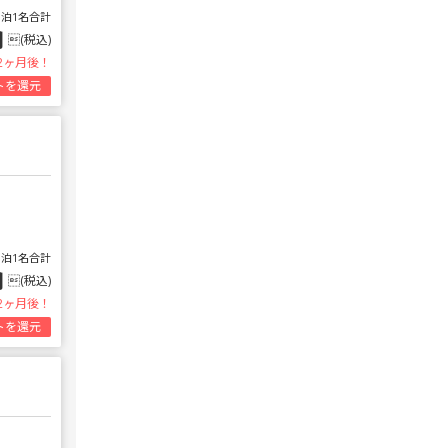
1泊1名合計
円
(税込)
2ヶ月後！
トを還元
1泊1名合計
円
(税込)
2ヶ月後！
トを還元