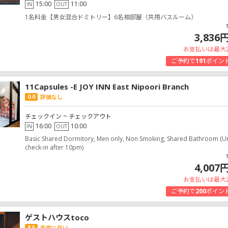
15:00
11:00
IN
OUT
1名料金【男女混合ドミトリー】6名相部屋（共用バスルーム）
3,836
お支払いは最大
ご予約で
191
ポイン
11Capsules -E JOY INN East Nipoori Branch
0.0
評価なし
チェックイン ~ チェックアウト
16:00
10:00
IN
OUT
Basic Shared Dormitory, Men only, Non Smoking, Shared Bathroom (U
check-in after 10pm)
4,007
お支払いは最大
ご予約で
200
ポイン
ゲストハウスtoco
8.5
非常に良い