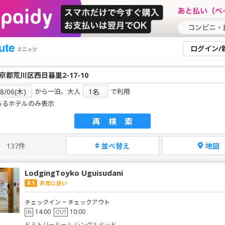
ログイン/
ミニッツ
から一泊、大人
で利用
あるホテルのみ表示
再検索
137件
並べ替え
地図
LodgingToyko Uguisudani
8.1
非常に良い
チェックイン ~ チェックアウト
14:00
10:00
IN
OUT
ドミトリールーム シングルベッド