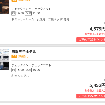
チェックイン ~ チェックアウト
16:00
11:00
IN
OUT
ドミトリールーム 女性用 二段ベッド1名分
4,579
お支払いは最大
ご予約で
228
ポイン
田端王子ホテル
0.0
評価なし
チェックイン ~ チェックアウト
15:00
10:00
IN
OUT
和室 シングル
5,452
お支払いは最大
ご予約で
272
ポイン