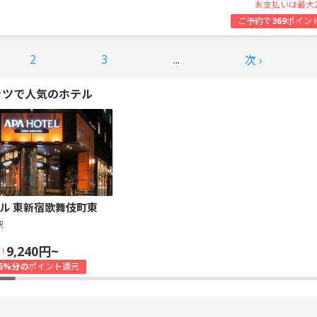
お支払いは最大
ご予約で
369
ポイン
2
3
...
次 ›
ッツで人気のホテル
ル 東新宿歌舞伎町東
駅
9,240円~
！
5%分の
ポイント還元