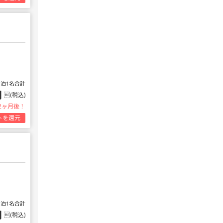
1泊1名合計
円
(税込)
2ヶ月後！
トを還元
1泊1名合計
円
(税込)