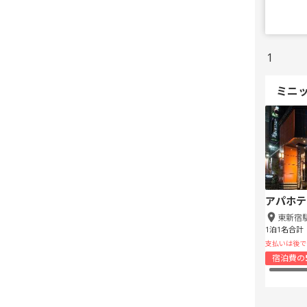
1
ミニ
アパホテ
東新宿
1泊1名合計
支払いは後で
宿泊費の