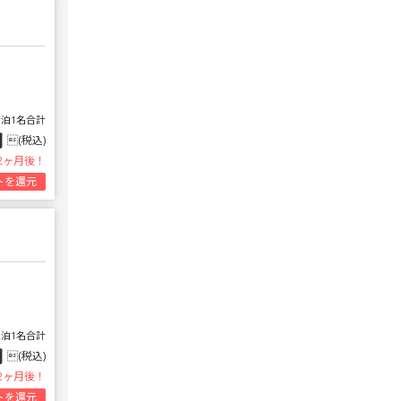
1泊1名合計
円
(税込)
2ヶ月後！
トを還元
1泊1名合計
円
(税込)
2ヶ月後！
トを還元