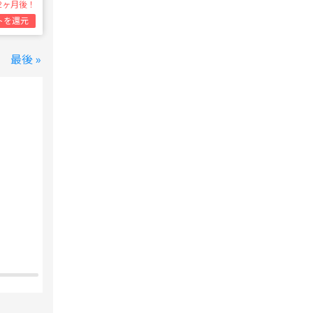
2ヶ月後！
トを還元
最後 »
変なホテル 東京 西葛西
西葛西駅
1泊1名合計
8,800円~
支払いは後で！
宿泊費の
5%分の
ポイント還元