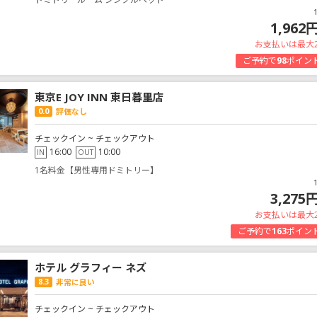
1,962
お支払いは最大
ご予約で
98
ポイン
東京E JOY INN 東日暮里店
0.0
評価なし
チェックイン ~ チェックアウト
16:00
10:00
IN
OUT
1名料金【男性専用ドミトリー】
3,275
お支払いは最大
ご予約で
163
ポイン
ホテル グラフィー ネズ
8.3
非常に良い
チェックイン ~ チェックアウト