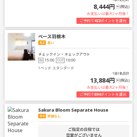
8,444円
(税込)
お支払いは最大2ヶ月後！
ご予約で
422
ポイントを還元
ベース羽根木
6.2
良い
チェックイン ~ チェックアウト
15:00
10:00
IN
OUT
1ベッド スタンダード
1泊1名合計
13,884円
(税込)
お支払いは最大2ヶ月後！
ご予約で
694
ポイントを還元
Sakura Bloom Separate House
0.0
評価なし
ご指定の日程では
空室がございません