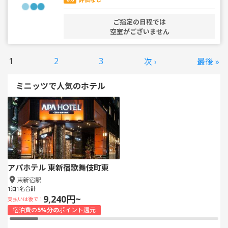
ご指定の日程では
空室がございません
1
2
3
次 ›
最後 »
ミニッツで人気のホテル
アパホテル 東新宿歌舞伎町東
東新宿駅
1泊1名合計
9,240円~
支払いは後で！
宿泊費の
5%分の
ポイント還元