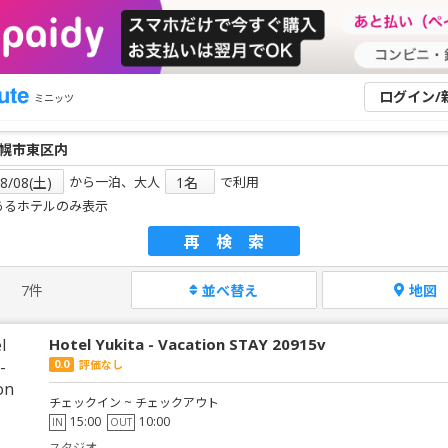
ログイン/
ミニッツ
から一泊、大人
で利用
あるホテルのみ表示
再検索
7件
並べ替え
地図
Hotel Yukita - Vacation STAY 20915v
0.0
評価なし
チェックイン ~ チェックアウト
15:00
10:00
IN
OUT
スタジオ