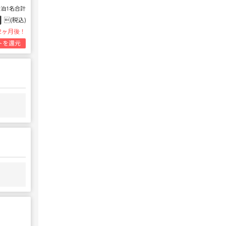
1泊1名合計
円
(税込)
2ヶ月後！
トを還元