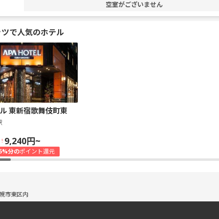
空室がございません
ッツで人気のホテル
ル 東新宿歌舞伎町東
駅
9,240円~
！
5%分の
ポイント還元
幌市東区内