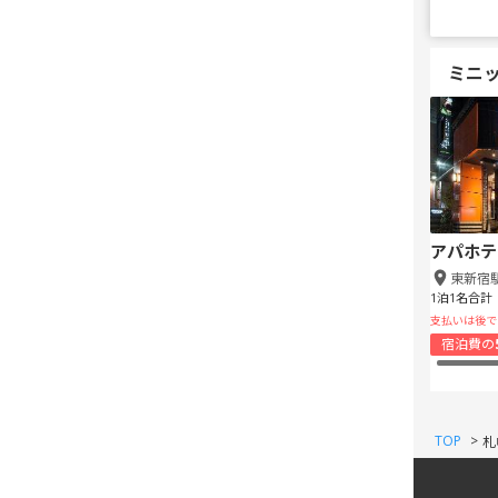
ミニ
アパホテ
東新宿
1泊1名合計
支払いは後で
宿泊費の
TOP
>
札