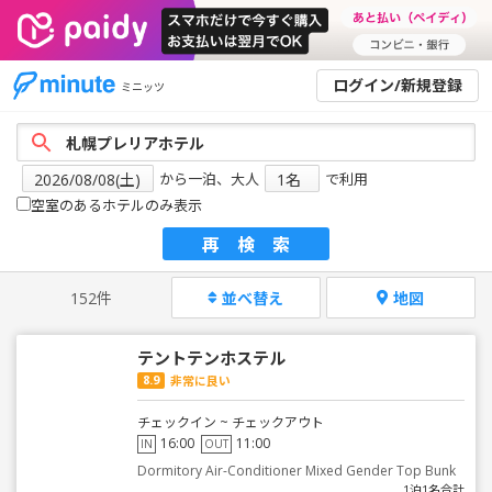
ログイン/新規登録
ミニッツ
から一泊、大人
で利用
空室のあるホテルのみ表示
再検索
152件
並べ替え
地図
テントテンホステル
8.9
非常に良い
チェックイン ~ チェックアウト
16:00
11:00
IN
OUT
Dormitory Air-Conditioner Mixed Gender Top Bunk
1泊1名合計