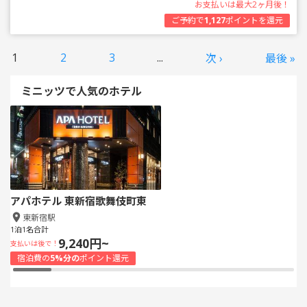
お支払いは最大2ヶ月後！
ご予約で
1,127
ポイントを還元
1
2
3
...
次 ›
最後 »
ミニッツで人気のホテル
アパホテル 東新宿歌舞伎町東
東新宿駅
1泊1名合計
9,240円~
支払いは後で！
宿泊費の
5%分の
ポイント還元