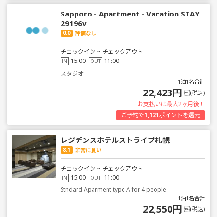
Sapporo - Apartment - Vacation STAY
29196v
0.0
評価なし
チェックイン ~ チェックアウト
15:00
11:00
IN
OUT
スタジオ
1泊1名合計
22,423円
(税込)
お支払いは最大2ヶ月後！
ご予約で
1,121
ポイントを還元
レジデンスホテルストライプ札幌
8.1
非常に良い
チェックイン ~ チェックアウト
15:00
11:00
IN
OUT
Stndard Aparment type A for 4 people
1泊1名合計
22,550円
(税込)