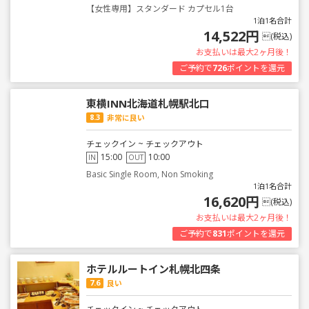
【女性専用】スタンダード カプセル1台
1泊1名合計
14,522円
(税込)
お支払いは最大2ヶ月後！
ご予約で
726
ポイントを還元
東横INN北海道札幌駅北口
8.3
非常に良い
チェックイン ~ チェックアウト
15:00
10:00
IN
OUT
Basic Single Room, Non Smoking
1泊1名合計
16,620円
(税込)
お支払いは最大2ヶ月後！
ご予約で
831
ポイントを還元
ホテルルートイン札幌北四条
7.6
良い