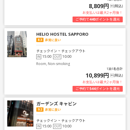
8,809円
(税込)
お支払いは最大2ヶ月後！
ご予約で
440
ポイントを還元
HELIO HOSTEL SAPPORO
8.3
非常に良い
チェックイン ~ チェックアウト
15:00
10:00
IN
OUT
Room, Non-smoking
1泊1名合計
10,899円
(税込)
お支払いは最大2ヶ月後！
ご予約で
544
ポイントを還元
ガーデンズ キャビン
9.2
非常に良い
チェックイン ~ チェックアウト
15:00
10:00
IN
OUT