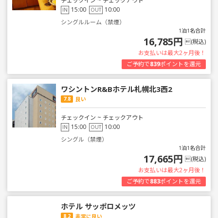
チェックイン ~ チェックアウト
15:00
10:00
IN
OUT
シングルルーム（禁煙）
1泊1名合計
16,785円
(税込)
お支払いは最大2ヶ月後！
ご予約で
839
ポイントを還元
ワシントンR&Bホテル札幌北3西2
7.8
良い
チェックイン ~ チェックアウト
15:00
10:00
IN
OUT
シングル（禁煙）
1泊1名合計
17,665円
(税込)
お支払いは最大2ヶ月後！
ご予約で
883
ポイントを還元
ホテル サッポロメッツ
8.2
非常に良い