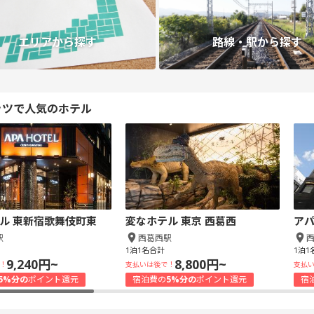
エリアから探す
路線・駅から探す
ッツで人気のホテル
ル 東新宿歌舞伎町東
変なホテル 東京 西葛西
アパ
駅
西葛西駅
1泊1名合計
1泊1
9,240円~
8,800円~
！
支払いは後で！
支払
5%分の
ポイント還元
宿泊費の
5%分の
ポイント還元
宿