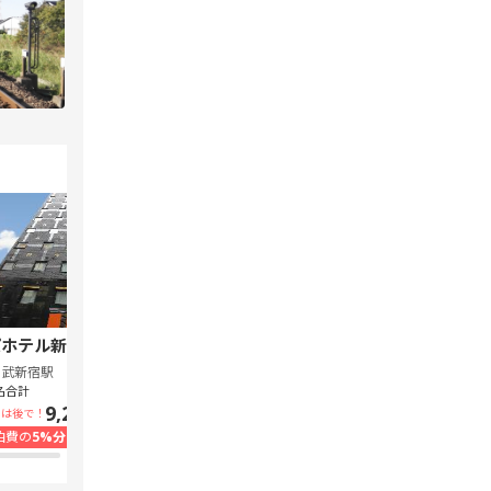
ホテル新宿 歌舞伎町中央
スーパーホテル Lohas 池袋駅北口
西武新宿駅
池袋駅
名合計
1泊1名合計
9,240円~
7,300円~
いは後で！
支払いは後で！
泊費の
5%分の
ポイント還元
宿泊費の
5%分の
ポイント還元