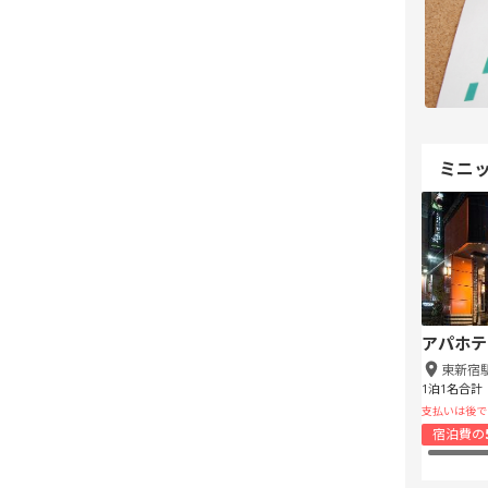
ミニ
アパホテ
東新宿
1泊1名合計
支払いは後で
宿泊費の