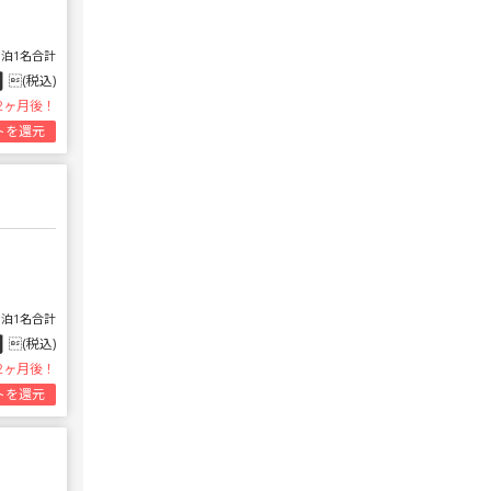
1泊1名合計
円
(税込)
2ヶ月後！
トを還元
1泊1名合計
円
(税込)
2ヶ月後！
トを還元