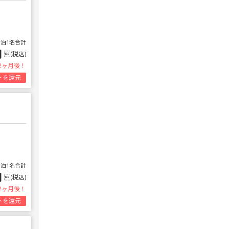
1泊1名合計
円
(税込)
2ヶ月後！
トを還元
1泊1名合計
円
(税込)
2ヶ月後！
トを還元