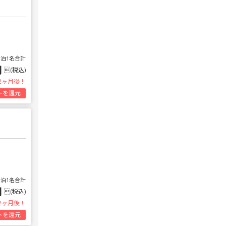
1泊1名合計
円
(税込)
2ヶ月後！
トを還元
1泊1名合計
円
(税込)
2ヶ月後！
トを還元