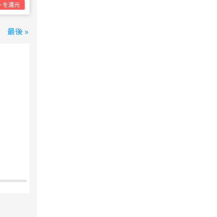
トを還元
最後 »
変なホテル 東京 西葛西
西葛西駅
1泊1名合計
8,800円~
支払いは後で！
宿泊費の
5%分の
ポイント還元