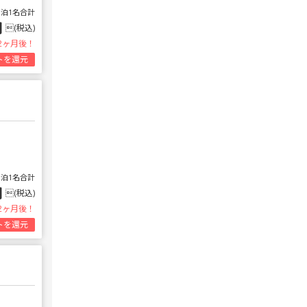
1泊1名合計
円
(税込)
2ヶ月後！
トを還元
1泊1名合計
円
(税込)
2ヶ月後！
トを還元