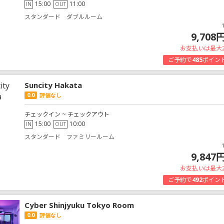
15:00
11:00
IN
OUT
スタンダード ダブルルーム
9,708
お支払いは最大
ご予約で
485
ポイン
Suncity Hakata
0.0
評価なし
チェックイン ~ チェックアウト
15:00
10:00
IN
OUT
スタンダード ファミリールーム
9,847
お支払いは最大
ご予約で
492
ポイン
Cyber Shinjyuku Tokyo Room
0.0
評価なし