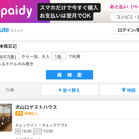
ログイン/
ミニッツ
から一泊、大人
で利用
あるホテルのみ表示
再検索
71件
並べ替え
地図
犬山口ゲストハウス
0.0
評価なし
チェックイン ~ チェックアウト
16:00
10:00
IN
OUT