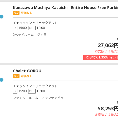
Kanazawa Machiya Kasaichi - Entire House Free Park
0.0
評価なし
チェックイン ~ チェックアウト
15:00
10:00
IN
OUT
2ベッドルーム ヴィラ
27,062
お支払いは最大
ご予約で
1,353
ポイン
Chalet GOROU
0.0
評価なし
チェックイン ~ チェックアウト
15:00
10:00
IN
OUT
ファミリールーム マウンテンビュー
58,253
お支払いは最大