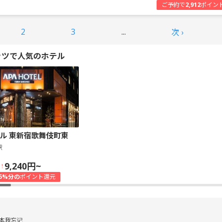
ご予約で
2,912
ポイン
2
3
...
次 ›
ッツで人気のホテル
ル 東新宿歌舞伎町東
駅
9,240円~
！
5%分の
ポイント還元
本我忘记