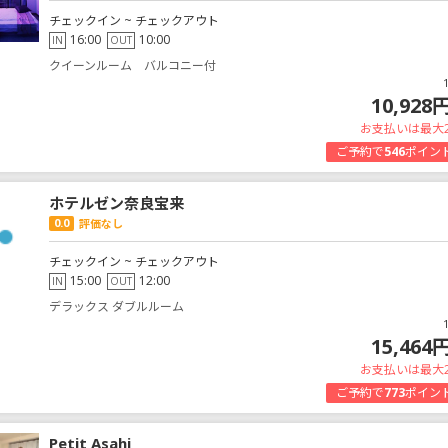
チェックイン ~ チェックアウト
16:00
10:00
IN
OUT
クイーンルーム バルコニー付
10,928
お支払いは最大
ご予約で
546
ポイン
ホテルゼン奈良宝来
0.0
評価なし
チェックイン ~ チェックアウト
15:00
12:00
IN
OUT
デラックス ダブルルーム
15,464
お支払いは最大
ご予約で
773
ポイン
Petit Asahi