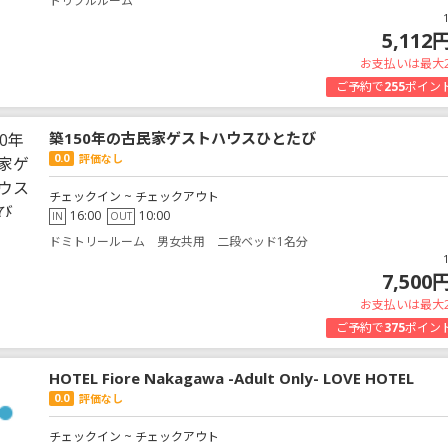
トリプルルーム
5,112
お支払いは最大
ご予約で
255
ポイン
築150年の古民家ゲストハウスひとたび
0.0
評価なし
チェックイン ~ チェックアウト
16:00
10:00
IN
OUT
ドミトリールーム 男女共用 二段ベッド1名分
7,500
お支払いは最大
ご予約で
375
ポイン
HOTEL Fiore Nakagawa -Adult Only- LOVE HOTEL
0.0
評価なし
チェックイン ~ チェックアウト