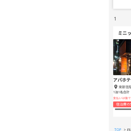
1
ミニ
アパホテ
東新宿
1泊1名合計
支払いは後で
宿泊費の
TOP
>
日