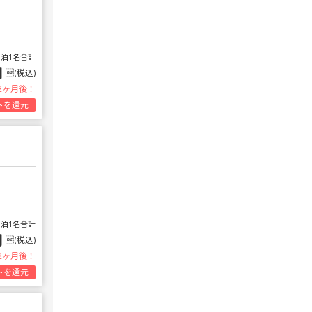
1泊1名合計
円
(税込)
2ヶ月後！
トを還元
1泊1名合計
円
(税込)
2ヶ月後！
トを還元