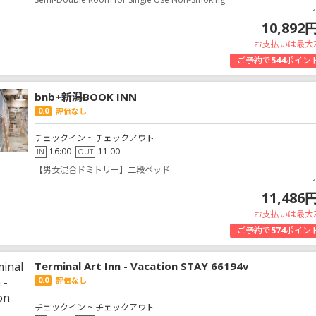
10,892
お支払いは最大
ご予約で
544
ポイン
bnb+新潟BOOK INN
0.0
評価なし
チェックイン ~ チェックアウト
16:00
11:00
IN
OUT
【男女混合ドミトリー】二段ベッド
11,486
お支払いは最大
ご予約で
574
ポイン
Terminal Art Inn - Vacation STAY 66194v
0.0
評価なし
チェックイン ~ チェックアウト