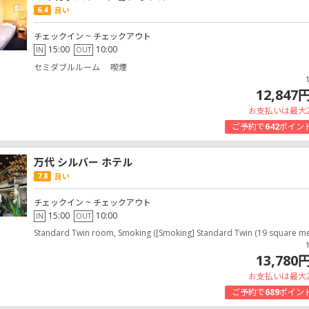
6.4
良い
チェックイン ~ チェックアウト
15:00
10:00
IN
OUT
セミダブルルーム 喫煙
12,847
お支払いは最大
ご予約で
642
ポイン
万代 シルバー ホテル
7.8
良い
チェックイン ~ チェックアウト
15:00
10:00
IN
OUT
Standard Twin room, Smoking ([Smoking] Standard Twin (19 square me
13,780
お支払いは最大
ご予約で
689
ポイン