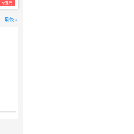
トを還元
最後 »
変なホテル 東京 西葛西
西葛西駅
1泊1名合計
8,800円~
支払いは後で！
宿泊費の
5%分の
ポイント還元