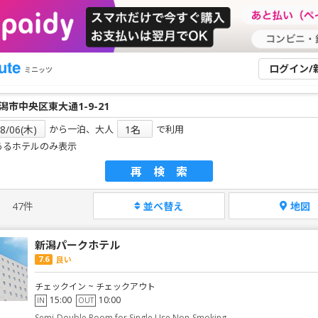
ログイン/
ミニッツ
から一泊、大人
で利用
あるホテルのみ表示
再検索
47件
並べ替え
地図
新潟パークホテル
7.6
良い
チェックイン ~ チェックアウト
15:00
10:00
IN
OUT
Semi-Double Room for Single Use Non-Smoking