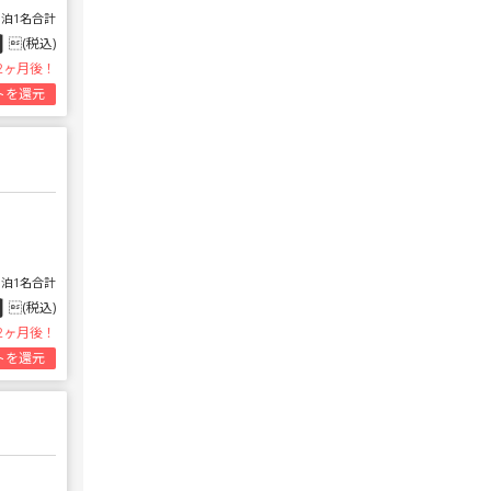
1泊1名合計
円
(税込)
2ヶ月後！
トを還元
1泊1名合計
円
(税込)
2ヶ月後！
トを還元