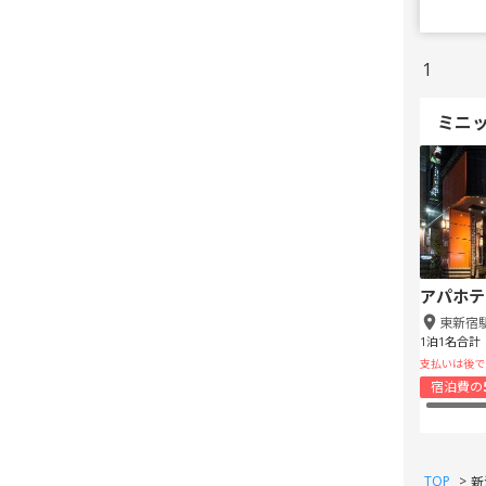
1
ミニ
アパホテ
東新宿
1泊1名合計
支払いは後で
宿泊費の
TOP
>
新