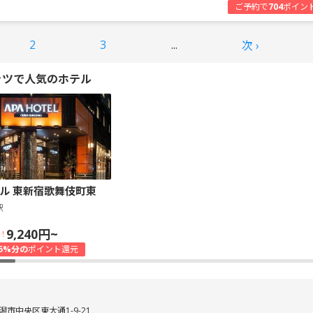
ご予約で
704
ポイン
2
3
...
次 ›
ッツで人気のホテル
ル 東新宿歌舞伎町東
駅
9,240円~
！
5%分の
ポイント還元
潟市中央区東大通1-9-21