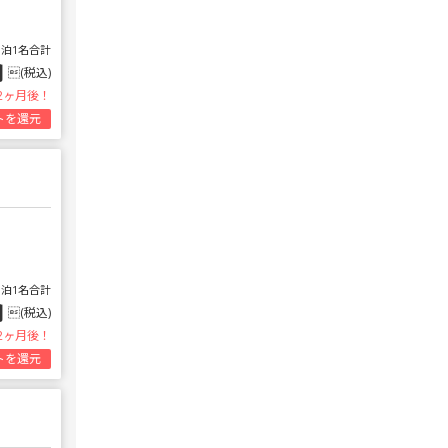
1泊1名合計
円
(税込)
2ヶ月後！
トを還元
1泊1名合計
円
(税込)
2ヶ月後！
トを還元