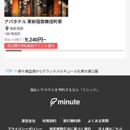
アパホテル 東新宿歌舞伎町東
東新宿駅
1泊1名合計
9,240円~
支払いは後で！
宿泊費の
5%分の
ポイント還元
TOP
>
新千歳空港からグランドメルキュール札幌大通公園
後払いでホテルを予約するなら「ミニッツ」
運営会社
利用規約
旅行業約款
よくある質問
プライバシーポリシー
特定商取引法に基づく表記
法人様はこちら