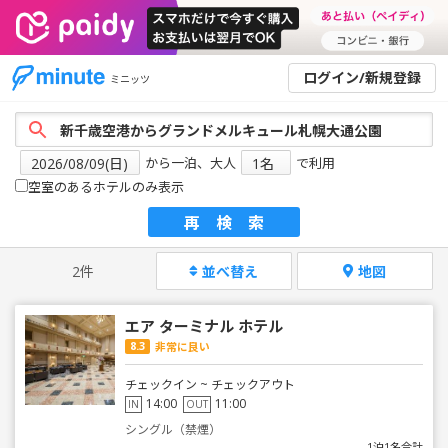
ログイン/新規登録
ミニッツ
から一泊、大人
で利用
空室のあるホテルのみ表示
再検索
2件
並べ替え
地図
エア ターミナル ホテル
8.3
非常に良い
チェックイン ~ チェックアウト
14:00
11:00
IN
OUT
シングル（禁煙）
1泊1名合計