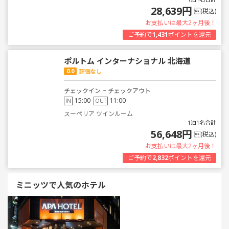
28,639円
(税込)
お支払いは最大2ヶ月後！
ご予約で
1,431
ポイントを還元
ポルトム インターナショナル 北海道
0.0
評価なし
チェックイン ~ チェックアウト
15:00
11:00
IN
OUT
スーペリア ツインルーム
1泊1名合計
56,648円
(税込)
お支払いは最大2ヶ月後！
ご予約で
2,832
ポイントを還元
ミニッツで人気のホテル