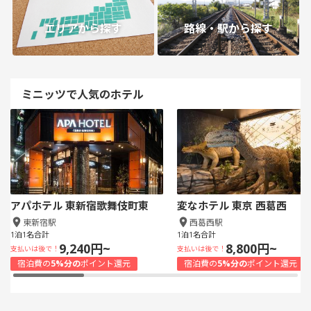
エリアから探す
路線・駅から探す
ミニッツで人気のホテル
アパホテル 東新宿歌舞伎町東
変なホテル 東京 西葛西
東新宿駅
西葛西駅
1泊1名合計
1泊1名合計
9,240円~
8,800円~
支払いは後で！
支払いは後で！
宿泊費の
5%分の
ポイント還元
宿泊費の
5%分の
ポイント還元