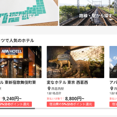
エリアから探す
路線・駅から探す
ッツで人気のホテル
ル 東新宿歌舞伎町東
変なホテル 東京 西葛西
アパ
駅
西葛西駅
1泊1名合計
1泊1
9,240円~
8,800円~
！
支払いは後で！
支払
5%分の
ポイント還元
宿泊費の
5%分の
ポイント還元
宿