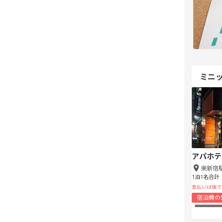
ミニ
アパホテ
東新宿
1泊1名合計
支払いは後で
宿泊費の