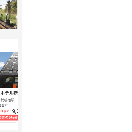
ホテル新宿 歌舞伎町中央
スーパーホテル Lohas 池袋駅北口
西武新宿駅
池袋駅
名合計
1泊1名合計
9,240円~
7,300円~
いは後で！
支払いは後で！
泊費の
5%分の
ポイント還元
宿泊費の
5%分の
ポイント還元