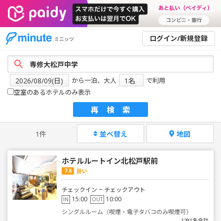
ログイン/新規登録
ミニッツ
から一泊、大人
で利用
空室のあるホテルのみ表示
再検索
1件
並べ替え
地図
ホテルルートイン北松戸駅前
7.8
良い
チェックイン ~ チェックアウト
15:00
10:00
IN
OUT
シングルルーム（喫煙・電子タバコのみ喫煙可）
1泊1名合計