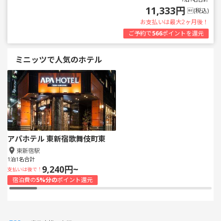
11,333円
(税込)
お支払いは最大2ヶ月後！
ご予約で
566
ポイントを還元
ミニッツで人気のホテル
アパホテル 東新宿歌舞伎町東
東新宿駅
1泊1名合計
9,240円~
支払いは後で！
宿泊費の
5%分の
ポイント還元