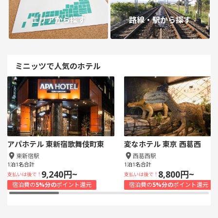
エリアから探す
路線・駅から探す
ミニッツで人気のホテル
アパホテル 東新宿歌舞伎町東
変なホテル 東京 西葛西
東新宿駅
西葛西駅
1泊1名合計
1泊1名合計
9,240円~
8,800円~
支払いは後で！
支払いは後で！
宿泊費の
5%分の
ポイント還元
宿泊費の
5%分の
ポイント還元