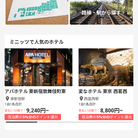
エリアから探す
路線・駅から探す
ミニッツで人気のホテル
アパホテル 東新宿歌舞伎町東
変なホテル 東京 西葛西
東新宿駅
西葛西駅
1泊1名合計
1泊1名合計
9,240円~
8,800円~
支払いは後で！
支払いは後で！
宿泊費の
5%分の
ポイント還元
宿泊費の
5%分の
ポイント還元