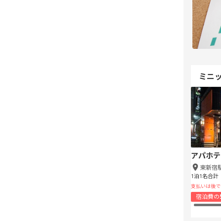
ミニ
アパホテ
東新宿
1泊1名合計
支払いは後で
宿泊費の