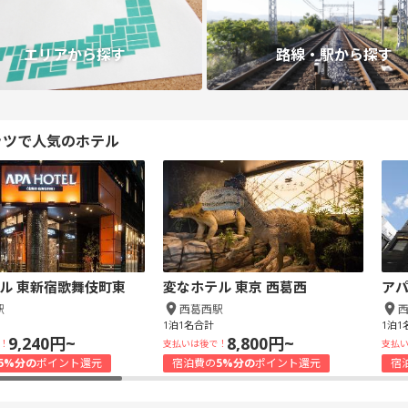
エリアから探す
路線・駅から探す
ッツで人気のホテル
ル 東新宿歌舞伎町東
変なホテル 東京 西葛西
アパ
駅
西葛西駅
1泊1名合計
1泊1
9,240円~
8,800円~
！
支払いは後で！
支払
5%分の
ポイント還元
宿泊費の
5%分の
ポイント還元
宿