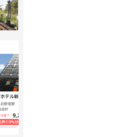
ホテル新宿 歌舞伎町中央
スーパーホテル Lohas 池袋駅北口
西武新宿駅
池袋駅
名合計
1泊1名合計
9,240円~
7,300円~
いは後で！
支払いは後で！
泊費の
5%分の
ポイント還元
宿泊費の
5%分の
ポイント還元