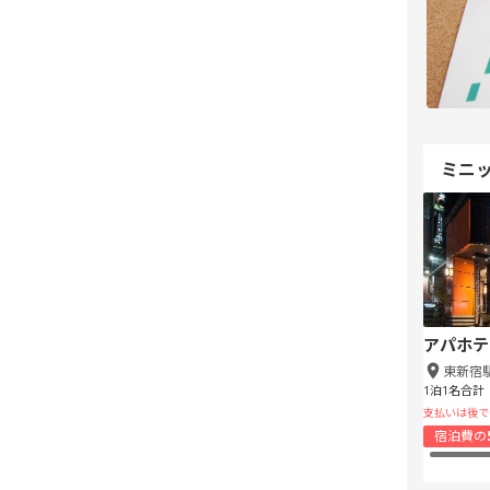
ミニ
アパホテ
東新宿
1泊1名合計
支払いは後で
宿泊費の