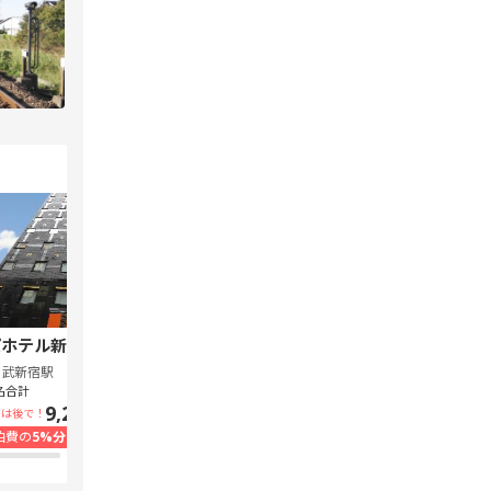
ホテル新宿 歌舞伎町中央
スーパーホテル Lohas 池袋駅北口
西武新宿駅
池袋駅
名合計
1泊1名合計
9,240円~
7,300円~
いは後で！
支払いは後で！
泊費の
5%分の
ポイント還元
宿泊費の
5%分の
ポイント還元