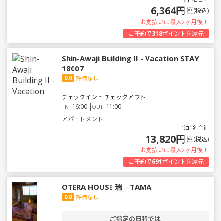
6,364円
(税込)
お支払いは最大2ヶ月後！
ご予約で
318
ポイントを還元
Shin-Awaji Building II - Vacation STAY
18007
0.0
評価なし
チェックイン ~ チェックアウト
16:00
11:00
IN
OUT
アパートメント
1泊1名合計
13,820円
(税込)
お支払いは最大2ヶ月後！
ご予約で
691
ポイントを還元
OTERA HOUSE 瑞 TAMA
0.0
評価なし
ご指定の日程では