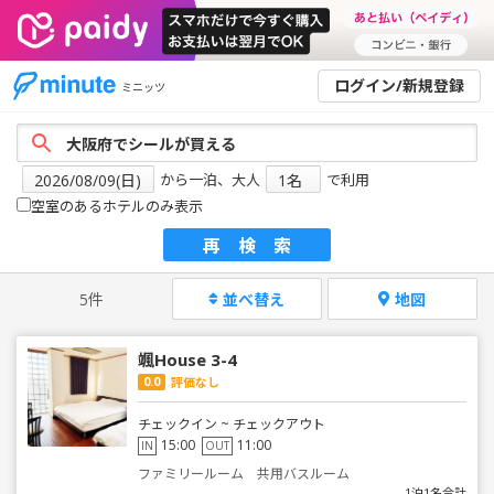
ログイン/新規登録
ミニッツ
から一泊、大人
で利用
空室のあるホテルのみ表示
再検索
5件
並べ替え
地図
颯House 3-4
0.0
評価なし
チェックイン ~ チェックアウト
15:00
11:00
IN
OUT
ファミリールーム 共用バスルーム
1泊1名合計