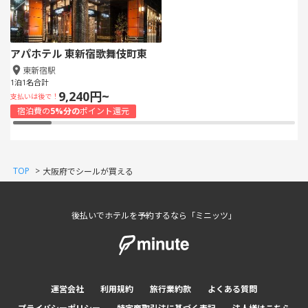
アパホテル 東新宿歌舞伎町東
東新宿駅
1泊1名合計
9,240円~
支払いは後で！
宿泊費の
5%分の
ポイント還元
TOP
>
大阪府でシールが買える
後払いでホテルを予約するなら「ミニッツ」
運営会社
利用規約
旅行業約款
よくある質問