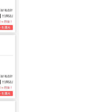
1泊1名合計
円
(税込)
2ヶ月後！
トを還元
1泊1名合計
円
(税込)
2ヶ月後！
トを還元