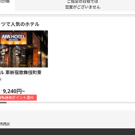
ご指定の日程では
空室がございません
ッツで人気のホテル
ル 東新宿歌舞伎町東
駅
9,240円~
！
5%分の
ポイント還元
市西区