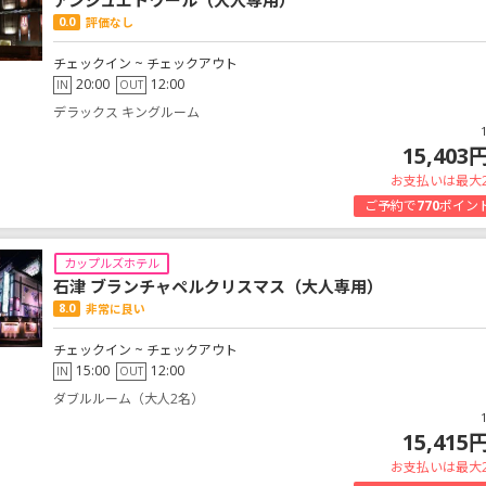
アンジュエトワール（大人専用）
0.0
評価なし
チェックイン ~ チェックアウト
20:00
12:00
IN
OUT
デラックス キングルーム
15,403
お支払いは最大
ご予約で
770
ポイン
カップルズホテル
石津 ブランチャペルクリスマス（大人専用）
8.0
非常に良い
チェックイン ~ チェックアウト
15:00
12:00
IN
OUT
ダブルルーム（大人2名）
15,415
お支払いは最大