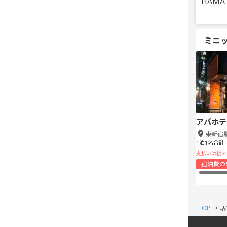
ミニ
アパホテ
東新宿
1泊1名合計
支払いは後で
宿泊費の
TOP
>
堺