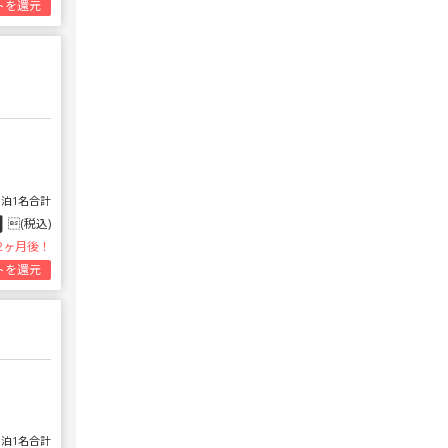
トを還元
1泊1名合計
円
(税込)
2ヶ月後！
トを還元
1泊1名合計