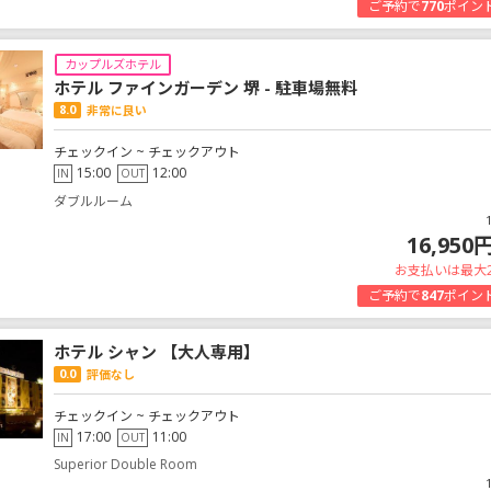
ご予約で
770
ポイン
カップルズホテル
ホテル ファインガーデン 堺 - 駐車場無料
8.0
非常に良い
チェックイン ~ チェックアウト
15:00
12:00
IN
OUT
ダブルルーム
16,950
お支払いは最大
ご予約で
847
ポイン
ホテル シャン 【大人専用】
0.0
評価なし
チェックイン ~ チェックアウト
17:00
11:00
IN
OUT
Superior Double Room