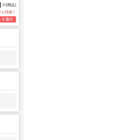
円
(税込)
2ヶ月後！
トを還元