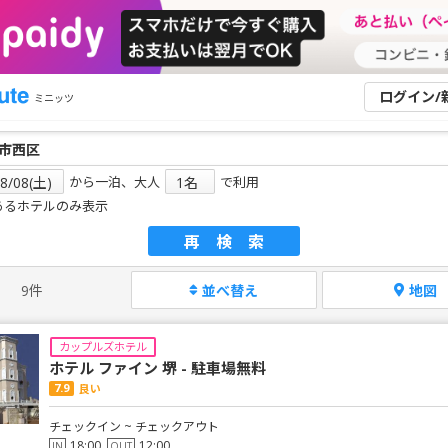
ログイン/
ミニッツ
から一泊、大人
で利用
あるホテルのみ表示
再検索
9件
並べ替え
地図
カップルズホテル
ホテル ファイン 堺 - 駐車場無料
7.9
良い
チェックイン ~ チェックアウト
18:00
12:00
IN
OUT