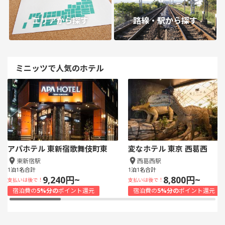
エリアから探す
路線・駅から探す
ミニッツで人気のホテル
アパホテル 東新宿歌舞伎町東
変なホテル 東京 西葛西
東新宿駅
西葛西駅
1泊1名合計
1泊1名合計
9,240円~
8,800円~
支払いは後で！
支払いは後で！
宿泊費の
5%分の
ポイント還元
宿泊費の
5%分の
ポイント還元