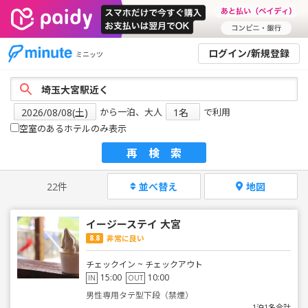
ログイン/新規登録
ミニッツ
から一泊、大人
で利用
空室のあるホテルのみ表示
再検索
22件
並べ替え
地図
イージーステイ 大宮
8.8
非常に良い
チェックイン ~ チェックアウト
15:00
10:00
IN
OUT
男性専用タテ型下段（禁煙）
1泊1名合計