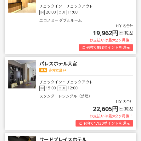
チェックイン ~ チェックアウト
20:00
11:00
IN
OUT
エコノミー ダブルルーム
1泊1名合計
19,962円
(税込)
お支払いは最大2ヶ月後！
ご予約で
998
ポイントを還元
パレスホテル大宮
8.6
非常に良い
チェックイン ~ チェックアウト
15:00
12:00
IN
OUT
スタンダードシングル（禁煙）
1泊1名合計
22,605円
(税込)
お支払いは最大2ヶ月後！
ご予約で
1,130
ポイントを還元
サードプレイスホテル