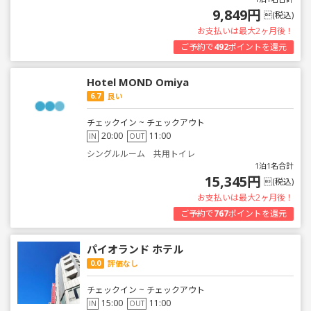
9,849円
(税込)
お支払いは最大2ヶ月後！
ご予約で
492
ポイントを還元
Hotel MOND Omiya
6.7
良い
チェックイン ~ チェックアウト
20:00
11:00
IN
OUT
シングルルーム 共用トイレ
1泊1名合計
15,345円
(税込)
お支払いは最大2ヶ月後！
ご予約で
767
ポイントを還元
パイオランド ホテル
0.0
評価なし
チェックイン ~ チェックアウト
15:00
11:00
IN
OUT