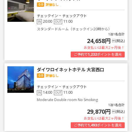
0.0
評価なし
チェックイン ~ チェックアウト
20:00
11:00
IN
OUT
スタンダードルーム（チェックイン20時から）
1泊1名合計
24,658円
(税込)
お支払いは最大2ヶ月後！
ご予約で
1,232
ポイントを還元
ダイワロイネットホテル 大宮西口
0.0
評価なし
チェックイン ~ チェックアウト
14:00
11:00
IN
OUT
Moderate Double room No Smoking
1泊1名合計
29,870円
(税込)
お支払いは最大2ヶ月後！
ご予約で
1,493
ポイントを還元