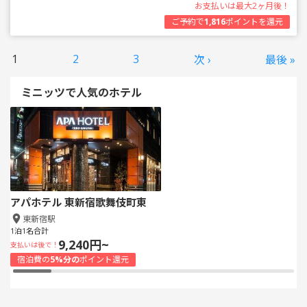
お支払いは最大2ヶ月後！
ご予約で
1,816
ポイントを還元
1
2
3
次 ›
最後 »
ミニッツで人気のホテル
アパホテル 東新宿歌舞伎町東
東新宿駅
1泊1名合計
9,240円~
支払いは後で！
宿泊費の
5%分の
ポイント還元