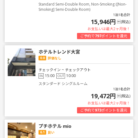
Standard Semi-Double Room, Non-Smoking ([Non-
Smoking] Semi-Double Room)
1泊1名合計
15,946円
(税込)
お支払いは最大2ヶ月後！
ご予約で
797
ポイントを還元
ホテルトレンド大宮
0.0
評価なし
チェックイン ~ チェックアウト
15:00
10:00
IN
OUT
スタンダード シングルルーム
1泊1名合計
19,472円
(税込)
お支払いは最大2ヶ月後！
ご予約で
973
ポイントを還元
プチホテル mio
6.1
良い