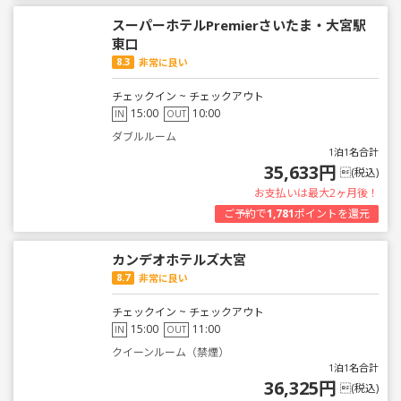
スーパーホテルPremierさいたま・大宮駅
東口
8.3
非常に良い
チェックイン ~ チェックアウト
15:00
10:00
IN
OUT
ダブルルーム
1泊1名合計
35,633円
(税込)
お支払いは最大2ヶ月後！
ご予約で
1,781
ポイントを還元
カンデオホテルズ大宮
8.7
非常に良い
チェックイン ~ チェックアウト
15:00
11:00
IN
OUT
クイーンルーム（禁煙）
1泊1名合計
36,325円
(税込)