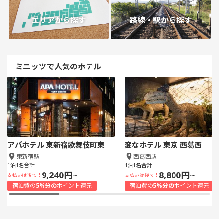
エリアから探す
路線・駅から探す
ミニッツで人気のホテル
アパホテル 東新宿歌舞伎町東
変なホテル 東京 西葛西
東新宿駅
西葛西駅
1泊1名合計
1泊1名合計
9,240円~
8,800円~
支払いは後で！
支払いは後で！
宿泊費の
5%分の
ポイント還元
宿泊費の
5%分の
ポイント還元