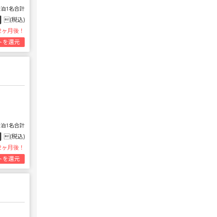
1泊1名合計
円
(税込)
2ヶ月後！
トを還元
1泊1名合計
円
(税込)
2ヶ月後！
トを還元