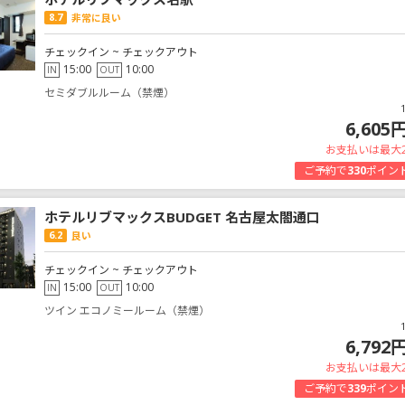
8.7
非常に良い
チェックイン ~ チェックアウト
15:00
10:00
IN
OUT
セミダブルルーム（禁煙）
6,605
お支払いは最大
ご予約で
330
ポイン
ホテルリブマックスBUDGET 名古屋太閤通口
6.2
良い
チェックイン ~ チェックアウト
15:00
10:00
IN
OUT
ツイン エコノミールーム（禁煙）
6,792
お支払いは最大
ご予約で
339
ポイン