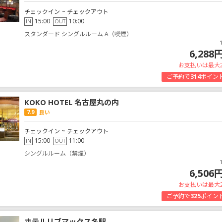
チェックイン ~ チェックアウト
15:00
10:00
IN
OUT
スタンダード シングルルーム A（喫煙）
6,288
お支払いは最大
ご予約で
314
ポイン
KOKO HOTEL 名古屋丸の内
7.9
良い
チェックイン ~ チェックアウト
15:00
11:00
IN
OUT
シングルルーム（禁煙）
6,506
お支払いは最大
ご予約で
325
ポイン
ホテルリブマックス名駅