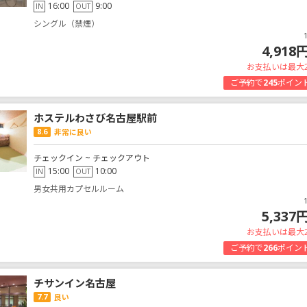
16:00
9:00
IN
OUT
シングル（禁煙）
4,918
お支払いは最大
ご予約で
245
ポイン
ホステルわさび名古屋駅前
8.6
非常に良い
チェックイン ~ チェックアウト
15:00
10:00
IN
OUT
男女共用カプセルルーム
5,337
お支払いは最大
ご予約で
266
ポイン
チサンイン名古屋
7.7
良い