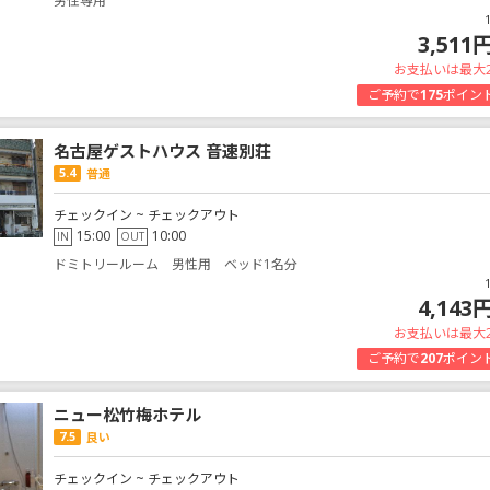
男性専用
3,511
お支払いは最大
ご予約で
175
ポイン
名古屋ゲストハウス 音速別荘
5.4
普通
チェックイン ~ チェックアウト
15:00
10:00
IN
OUT
ドミトリールーム 男性用 ベッド1名分
4,143
お支払いは最大
ご予約で
207
ポイン
ニュー松竹梅ホテル
7.5
良い
チェックイン ~ チェックアウト