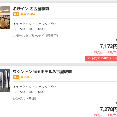
名鉄イン 名古屋駅前
8.1
非常に良い
チェックイン ~ チェックアウト
15:00
10:00
IN
OUT
スモールダブルベッド（喫煙可）
7,173
お支払いは最大
ご予約で
358
ポイン
ワシントンR&Bホテル名古屋駅前
0.0
評価なし
チェックイン ~ チェックアウト
15:00
10:00
IN
OUT
シングル（禁煙）
7,278
お支払いは最大