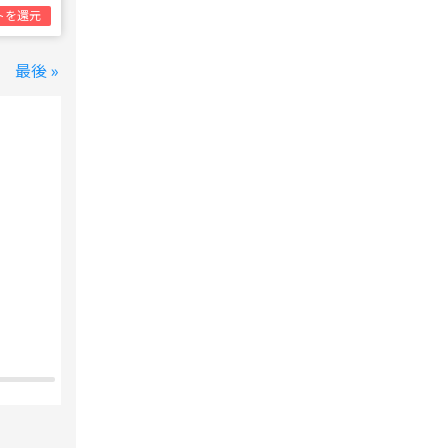
トを還元
最後 »
変なホテル 東京 西葛西
西葛西駅
1泊1名合計
8,800円~
支払いは後で！
宿泊費の
5%分の
ポイント還元