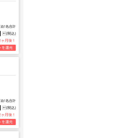
1泊1名合計
円
(税込)
2ヶ月後！
トを還元
1泊1名合計
円
(税込)
2ヶ月後！
トを還元