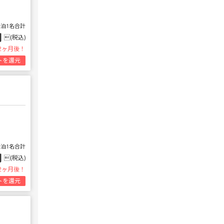
1泊1名合計
円
(税込)
2ヶ月後！
トを還元
1泊1名合計
円
(税込)
2ヶ月後！
トを還元