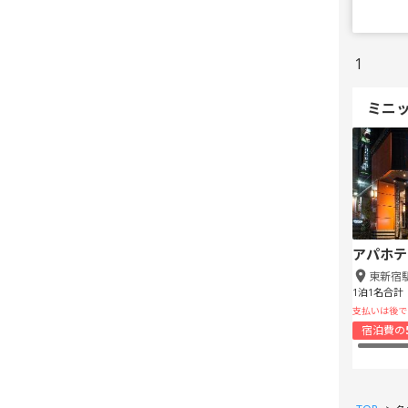
1
ミニ
アパホテ
東新宿
1泊1名合計
支払いは後で
宿泊費の