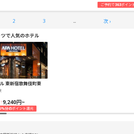
ご予約で
363
ポイン
2
3
...
次 ›
ッツで人気のホテル
ル 東新宿歌舞伎町東
駅
9,240円~
！
5%分の
ポイント還元