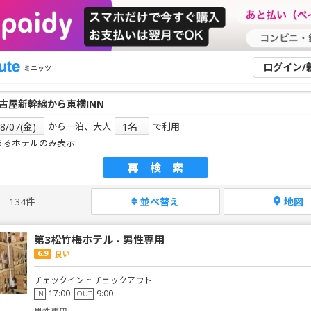
ログイン/
ミニッツ
から一泊、大人
で利用
あるホテルのみ表示
再検索
134件
並べ替え
地図
第3松竹梅ホテル - 男性専用
6.9
良い
チェックイン ~ チェックアウト
17:00
9:00
IN
OUT