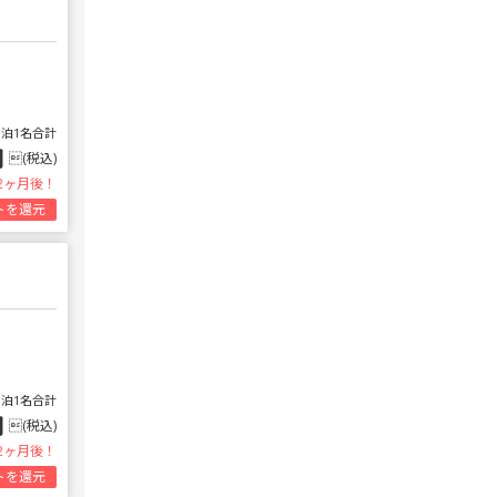
1泊1名合計
円
(税込)
2ヶ月後！
トを還元
1泊1名合計
円
(税込)
2ヶ月後！
トを還元