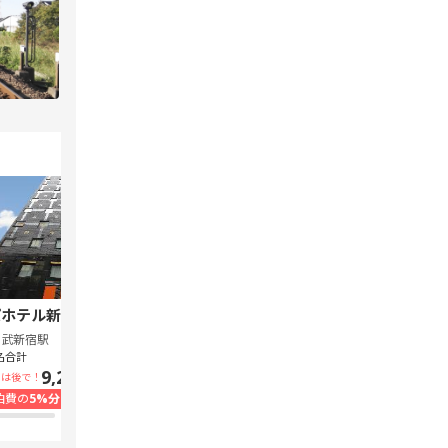
ホテル新宿 歌舞伎町中央
スーパーホテル Lohas 池袋駅北口
西武新宿駅
池袋駅
名合計
1泊1名合計
9,240円~
7,300円~
いは後で！
支払いは後で！
泊費の
5%分の
ポイント還元
宿泊費の
5%分の
ポイント還元