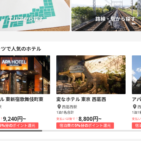
エリアから探す
路線・駅から探す
ッツで人気のホテル
ル 東新宿歌舞伎町東
変なホテル 東京 西葛西
アパ
駅
西葛西駅
1泊1名合計
1泊1
9,240円~
8,800円~
！
支払いは後で！
支払
5%分の
ポイント還元
宿泊費の
5%分の
ポイント還元
宿