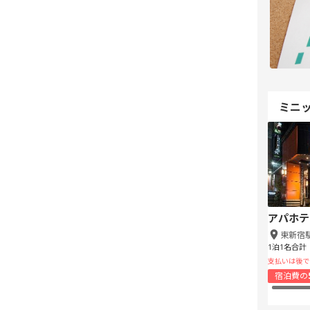
ミニ
アパホテ
東新宿
1泊1名合計
支払いは後で
宿泊費の