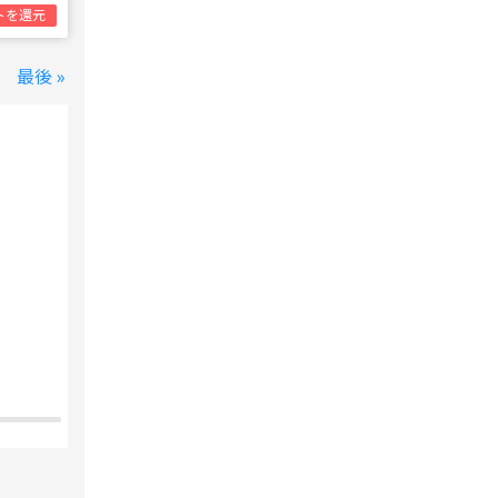
トを還元
最後 »
変なホテル 東京 西葛西
西葛西駅
1泊1名合計
8,800円~
支払いは後で！
宿泊費の
5%分の
ポイント還元