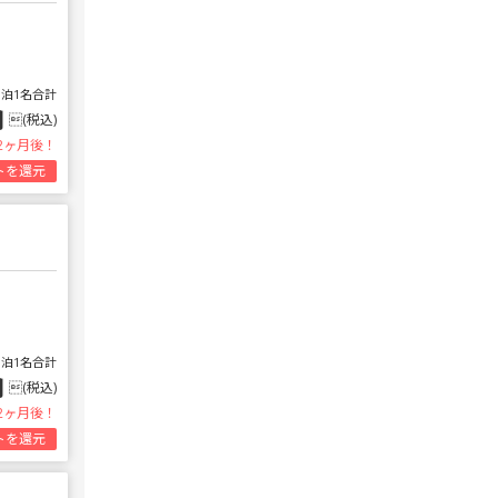
1泊1名合計
円
(税込)
2ヶ月後！
トを還元
1泊1名合計
円
(税込)
2ヶ月後！
トを還元