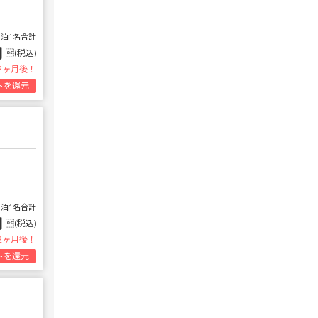
1泊1名合計
円
(税込)
2ヶ月後！
トを還元
1泊1名合計
円
(税込)
2ヶ月後！
トを還元