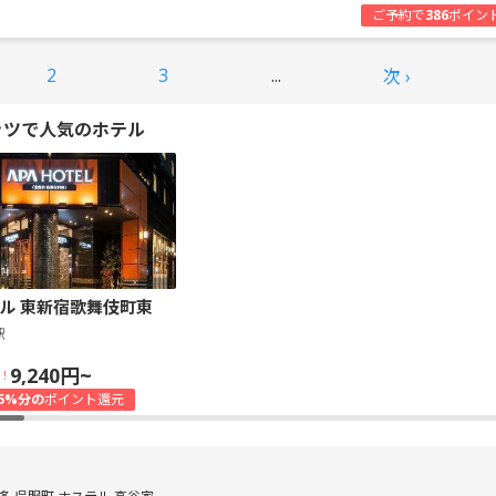
ご予約で
386
ポイン
2
3
...
次 ›
ッツで人気のホテル
ル 東新宿歌舞伎町東
駅
9,240円~
！
5%分の
ポイント還元