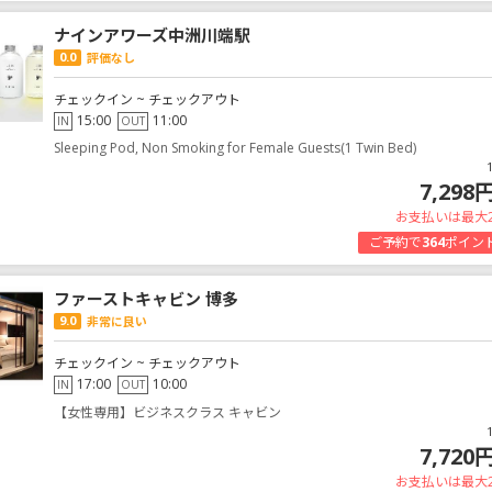
ナインアワーズ中洲川端駅
0.0
評価なし
チェックイン ~ チェックアウト
15:00
11:00
IN
OUT
Sleeping Pod, Non Smoking for Female Guests(1 Twin Bed)
7,298
お支払いは最大
ご予約で
364
ポイン
ファーストキャビン 博多
9.0
非常に良い
チェックイン ~ チェックアウト
17:00
10:00
IN
OUT
【女性専用】ビジネスクラス キャビン
7,720
お支払いは最大