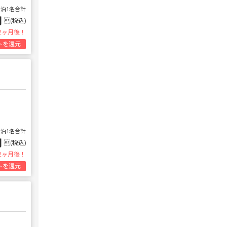
1泊1名合計
円
(税込)
2ヶ月後！
トを還元
1泊1名合計
円
(税込)
2ヶ月後！
トを還元