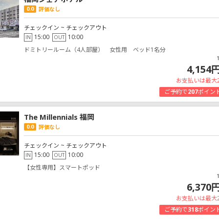
0.0
評価なし
チェックイン ~ チェックアウト
15:00
10:00
IN
OUT
ドミトリールーム（4人部屋） 女性用 ベッド1名分
4,154
お支払いは最大
ご予約で
207
ポイン
The Millennials 福岡
0.0
評価なし
チェックイン ~ チェックアウト
15:00
10:00
IN
OUT
【女性専用】スマートポッド
6,370
お支払いは最大
ご予約で
318
ポイン