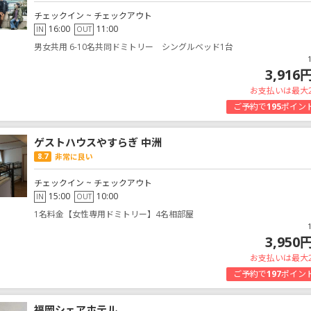
チェックイン ~ チェックアウト
16:00
11:00
IN
OUT
男女共用 6-10名共同ドミトリー シングルベッド1台
3,916
お支払いは最大
ご予約で
195
ポイン
ゲストハウスやすらぎ 中洲
8.7
非常に良い
チェックイン ~ チェックアウト
15:00
10:00
IN
OUT
1名料金【女性専用ドミトリー】4名相部屋
3,950
お支払いは最大
ご予約で
197
ポイン
福岡シェアホテル