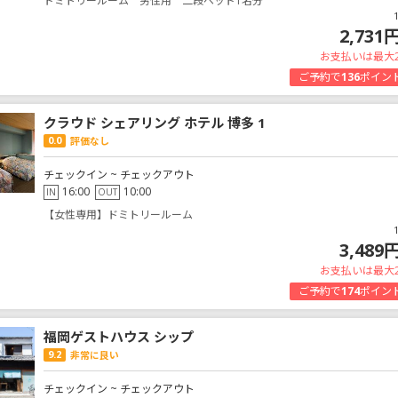
ドミトリールーム 男性用 二段ベッド1名分
2,731
お支払いは最大
ご予約で
136
ポイン
クラウド シェアリング ホテル 博多 1
0.0
評価なし
チェックイン ~ チェックアウト
16:00
10:00
IN
OUT
【女性専用】ドミトリールーム
3,489
お支払いは最大
ご予約で
174
ポイン
福岡ゲストハウス シップ
9.2
非常に良い
チェックイン ~ チェックアウト