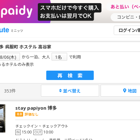
ログイン/
ミニッツ
から一泊、大人
で利用
あるホテルのみ表示
再検索
353件
並べ替え
地図
stay papiyon 博多
0.0
評価なし
チェックイン ~ チェックアウト
15:00
10:00
IN
OUT