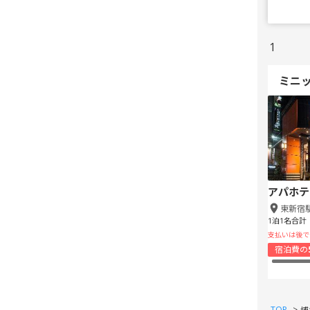
1
ミニ
アパホテ
東新宿
1泊1名合計
支払いは後で
宿泊費の
TOP
>