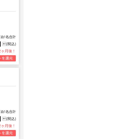
1泊1名合計
円
(税込)
2ヶ月後！
トを還元
1泊1名合計
円
(税込)
2ヶ月後！
トを還元