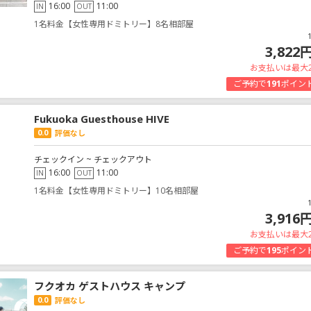
16:00
11:00
IN
OUT
1名料金【女性専用ドミトリー】8名相部屋
3,822
お支払いは最大
ご予約で
191
ポイン
Fukuoka Guesthouse HIVE
0.0
評価なし
チェックイン ~ チェックアウト
16:00
11:00
IN
OUT
1名料金【女性専用ドミトリー】10名相部屋
3,916
お支払いは最大
ご予約で
195
ポイン
フクオカ ゲストハウス キャンプ
0.0
評価なし