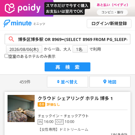
ログイン/新規登録
ミニッツ
から一泊、大人
で利用
空室のあるホテルのみ表示
再検索
459件
並べ替え
地図
クラウド シェアリング ホテル 博多 1
0.0
評価なし
チェックイン ~ チェックアウト
16:00
10:00
IN
OUT
【女性専用】ドミトリールーム
1泊1名合計