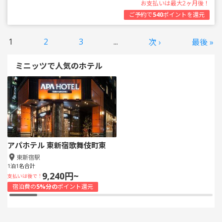
お支払いは最大2ヶ月後！
ご予約で
540
ポイントを還元
1
2
3
...
次 ›
最後 »
ミニッツで人気のホテル
アパホテル 東新宿歌舞伎町東
東新宿駅
1泊1名合計
9,240円~
支払いは後で！
宿泊費の
5%分の
ポイント還元