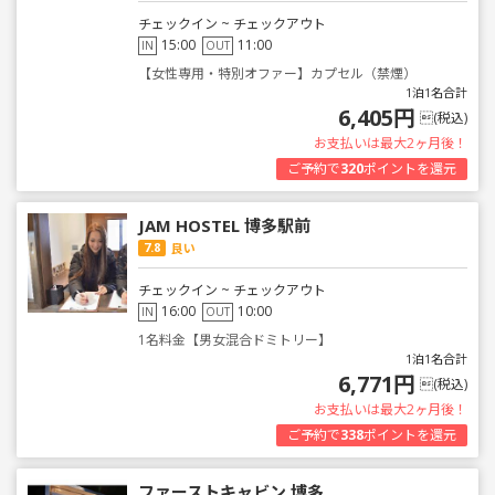
チェックイン ~ チェックアウト
15:00
11:00
IN
OUT
【女性専用・特別オファー】カプセル（禁煙）
1泊1名合計
6,405円
(税込)
お支払いは最大2ヶ月後！
ご予約で
320
ポイントを還元
JAM HOSTEL 博多駅前
7.8
良い
チェックイン ~ チェックアウト
16:00
10:00
IN
OUT
1名料金【男女混合ドミトリー】
1泊1名合計
6,771円
(税込)
お支払いは最大2ヶ月後！
ご予約で
338
ポイントを還元
ファーストキャビン 博多