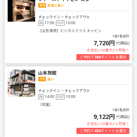
9.0
非常に良い
チェックイン ~ チェックアウト
17:00
10:00
IN
OUT
【女性専用】ビジネスクラス キャビン
1泊1名合計
7,720円
(税込)
お支払いは最大2ヶ月後！
ご予約で
386
ポイントを還元
山本旅館
7.5
良い
チェックイン ~ チェックアウト
14:00
10:00
IN
OUT
［和室］
1泊1名合計
9,122円
(税込)
お支払いは最大2ヶ月後！
ご予約で
456
ポイントを還元