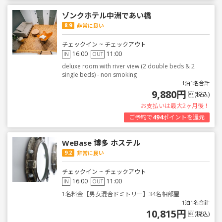
ゾンクホテル中洲であい橋
8.9
非常に良い
チェックイン ~ チェックアウト
16:00
11:00
IN
OUT
deluxe room with river view (2 double beds & 2
single beds) - non smoking
1泊1名合計
9,880円
(税込)
お支払いは最大2ヶ月後！
ご予約で
494
ポイントを還元
WeBase 博多 ホステル
9.2
非常に良い
チェックイン ~ チェックアウト
16:00
11:00
IN
OUT
1名料金【男女混合ドミトリー】34名相部屋
1泊1名合計
10,815円
(税込)