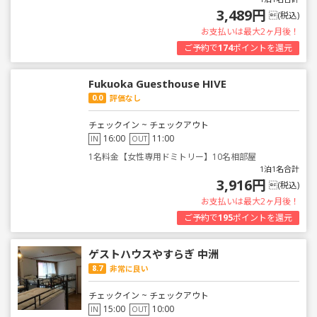
3,489円
(税込)
お支払いは最大2ヶ月後！
ご予約で
174
ポイントを還元
Fukuoka Guesthouse HIVE
0.0
評価なし
チェックイン ~ チェックアウト
16:00
11:00
IN
OUT
1名料金【女性専用ドミトリー】10名相部屋
1泊1名合計
3,916円
(税込)
お支払いは最大2ヶ月後！
ご予約で
195
ポイントを還元
ゲストハウスやすらぎ 中洲
8.7
非常に良い
チェックイン ~ チェックアウト
15:00
10:00
IN
OUT