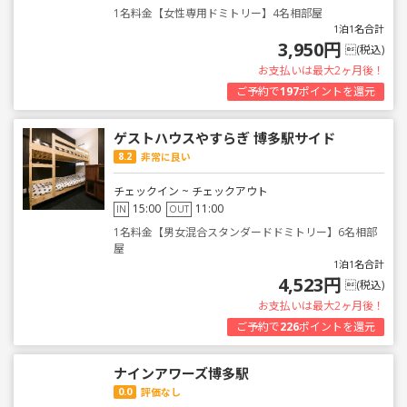
1名料金【女性専用ドミトリー】4名相部屋
1泊1名合計
3,950円
(税込)
お支払いは最大2ヶ月後！
ご予約で
197
ポイントを還元
ゲストハウスやすらぎ 博多駅サイド
8.2
非常に良い
チェックイン ~ チェックアウト
15:00
11:00
IN
OUT
1名料金【男女混合スタンダードドミトリー】6名相部
屋
1泊1名合計
4,523円
(税込)
お支払いは最大2ヶ月後！
ご予約で
226
ポイントを還元
ナインアワーズ博多駅
0.0
評価なし