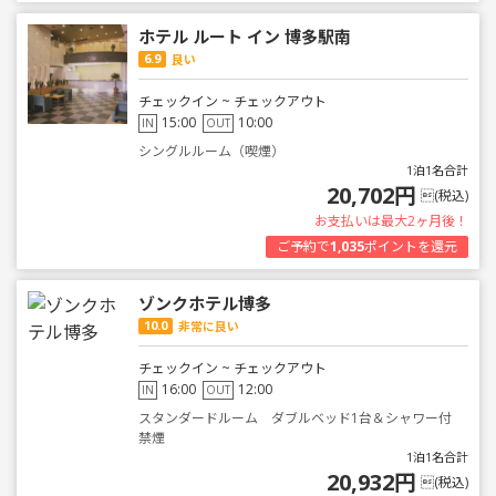
ホテル ルート イン 博多駅南
6.9
良い
チェックイン ~ チェックアウト
15:00
10:00
IN
OUT
シングルルーム（喫煙）
1泊1名合計
20,702円
(税込)
お支払いは最大2ヶ月後！
ご予約で
1,035
ポイントを還元
ゾンクホテル博多
10.0
非常に良い
チェックイン ~ チェックアウト
16:00
12:00
IN
OUT
スタンダードルーム ダブルベッド1台＆シャワー付
禁煙
1泊1名合計
20,932円
(税込)