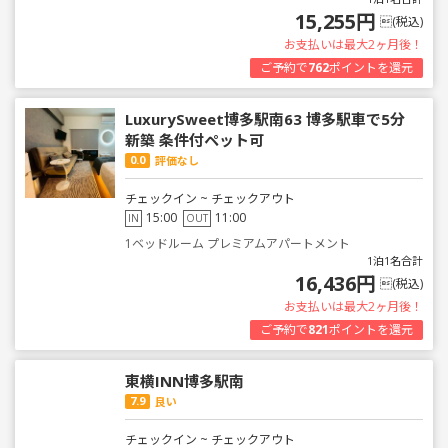
15,255円
(税込)
お支払いは最大2ヶ月後！
ご予約で
762
ポイントを還元
LuxurySweet博多駅南63 博多駅車で5分
新築 条件付ペット可
0.0
評価なし
チェックイン ~ チェックアウト
15:00
11:00
IN
OUT
1ベッドルーム プレミアムアパートメント
1泊1名合計
16,436円
(税込)
お支払いは最大2ヶ月後！
ご予約で
821
ポイントを還元
東横INN博多駅南
7.9
良い
チェックイン ~ チェックアウト