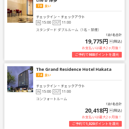
the b 博多
7.8
良い
チェックイン ~ チェックアウト
15:00
11:00
IN
OUT
スタンダード ダブルルーム（1名・禁煙）
1泊1名合計
19,775円
(税込)
お支払いは最大2ヶ月後！
ご予約で
988
ポイントを還元
The Grand Residence Hotel Hakata
7.4
良い
チェックイン ~ チェックアウト
15:00
11:00
IN
OUT
コンフォートルーム
1泊1名合計
20,418円
(税込)
お支払いは最大2ヶ月後！
ご予約で
1,020
ポイントを還元