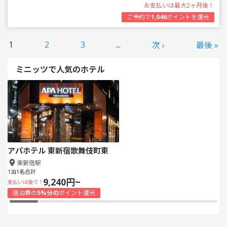
お支払いは最大2ヶ月後！
ご予約で
1,046
ポイントを還元
1
2
3
...
次 ›
最後 »
ミニッツで人気のホテル
アパホテル 東新宿歌舞伎町東
東新宿駅
1泊1名合計
9,240円~
支払いは後で！
宿泊費の
5%分の
ポイント還元