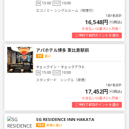
15:00
10:00
IN
OUT
エコノミー シングルルーム（喫煙可）
1泊1名合計
16,548円
(税込)
お支払いは最大2ヶ月後！
ご予約で
827
ポイントを還元
アパホテル博多 東比恵駅前
7.5
良い
チェックイン ~ チェックアウト
15:00
10:00
IN
OUT
スタンダード シングル（禁煙）
1泊1名合計
17,452円
(税込)
お支払いは最大2ヶ月後！
ご予約で
872
ポイントを還元
SG RESIDENCE INN HAKATA
10.0
非常に良い