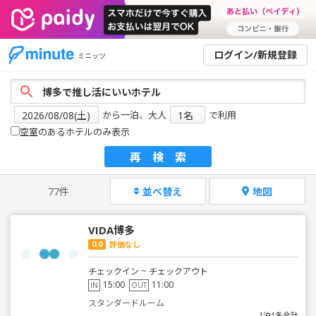
ログイン/新規登録
ミニッツ
から一泊、大人
で利用
空室のあるホテルのみ表示
再検索
77件
並べ替え
地図
VIDA博多
0.0
評価なし
チェックイン ~ チェックアウト
15:00
11:00
IN
OUT
スタンダードルーム
1泊1名合計