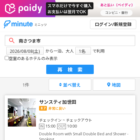
ログイン/新規登録
ミニッツ
から一泊、大人
で利用
空室のあるホテルのみ表示
再検索
1件
並べ替え
地図
サンスティ加世田
8.7
非常に良い
チェックイン ~ チェックアウト
15:00
10:00
IN
OUT
Double Room with Small Double Bed and Shower -
Smoking