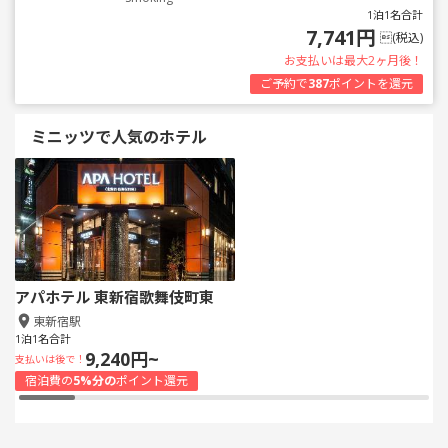
1泊1名合計
7,741円
(税込)
お支払いは最大2ヶ月後！
ご予約で
387
ポイントを還元
ミニッツで人気のホテル
アパホテル 東新宿歌舞伎町東
東新宿駅
1泊1名合計
9,240円~
支払いは後で！
宿泊費の
5%分の
ポイント還元