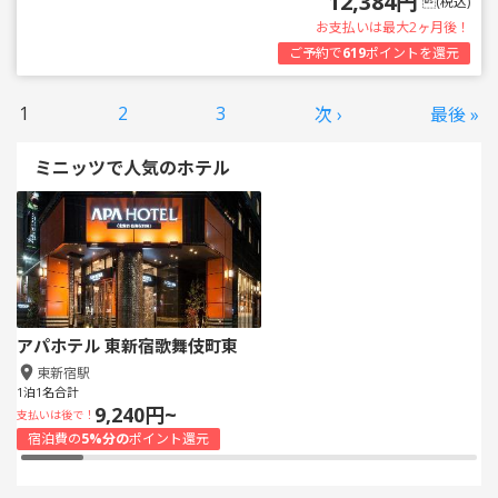
12,384円
(税込)
お支払いは最大2ヶ月後！
ご予約で
619
ポイントを還元
1
2
3
次 ›
最後 »
ミニッツで人気のホテル
アパホテル 東新宿歌舞伎町東
東新宿駅
1泊1名合計
9,240円~
支払いは後で！
宿泊費の
5%分の
ポイント還元