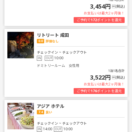
3,454円
(税込)
お支払いは最大2ヶ月後！
ご予約で
172
ポイントを還元
リトリート 成田
0.0
評価なし
チェックイン ~ チェックアウト
10:00
IN
OUT
ドミトリールーム 女性用
1泊1名合計
3,522円
(税込)
お支払いは最大2ヶ月後！
ご予約で
176
ポイントを還元
アジア ホテル
7.4
良い
チェックイン ~ チェックアウト
14:00
10:00
IN
OUT