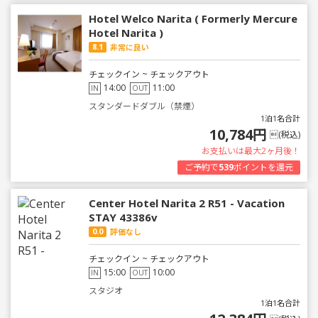
Hotel Welco Narita ( Formerly Mercure
Hotel Narita )
8.1
非常に良い
チェックイン ~ チェックアウト
14:00
11:00
IN
OUT
スタンダードダブル（禁煙）
1泊1名合計
10,784円
(税込)
お支払いは最大2ヶ月後！
ご予約で
539
ポイントを還元
Center Hotel Narita 2 R51 - Vacation
STAY 43386v
0.0
評価なし
チェックイン ~ チェックアウト
15:00
10:00
IN
OUT
スタジオ
1泊1名合計