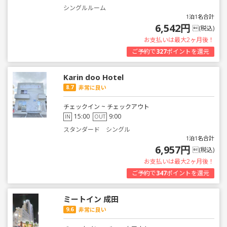
シングルルーム
1泊1名合計
6,542円
(税込)
お支払いは最大2ヶ月後！
ご予約で
327
ポイントを還元
Karin doo Hotel
8.7
非常に良い
チェックイン ~ チェックアウト
15:00
9:00
IN
OUT
スタンダード シングル
1泊1名合計
6,957円
(税込)
お支払いは最大2ヶ月後！
ご予約で
347
ポイントを還元
ミートイン 成田
9.6
非常に良い