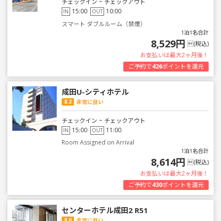
チェックイン ~ チェックアウト
15:00
10:00
IN
OUT
スマート ダブルルーム（禁煙）
1泊1名合計
8,529円
(税込)
お支払いは最大2ヶ月後！
ご予約で
426
ポイントを還元
成田U-シティホテル
8.2
非常に良い
チェックイン ~ チェックアウト
15:00
11:00
IN
OUT
Room Assigned on Arrival
1泊1名合計
8,614円
(税込)
お支払いは最大2ヶ月後！
ご予約で
430
ポイントを還元
センターホテル成田2 R51
8.6
非常に良い