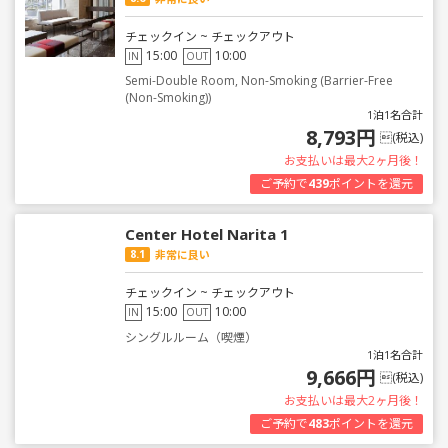
チェックイン ~ チェックアウト
15:00
10:00
IN
OUT
Semi-Double Room, Non-Smoking (Barrier-Free
(Non-Smoking))
1泊1名合計
8,793円
(税込)
お支払いは最大2ヶ月後！
ご予約で
439
ポイントを還元
Center Hotel Narita 1
8.1
非常に良い
チェックイン ~ チェックアウト
15:00
10:00
IN
OUT
シングルルーム（喫煙）
1泊1名合計
9,666円
(税込)
お支払いは最大2ヶ月後！
ご予約で
483
ポイントを還元