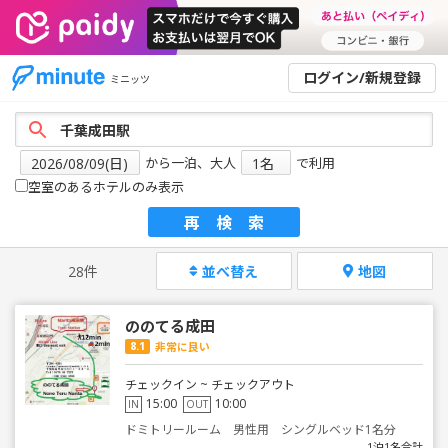
ログイン/新規登録
ミニッツ
から一泊、大人
で利用
空室のあるホテルのみ表示
再検索
28件
並べ替え
地図
ののてる成田
8.1
非常に良い
チェックイン ~ チェックアウト
15:00
10:00
IN
OUT
ドミトリールーム 男性用 シングルベッド1名分
1泊1名合計