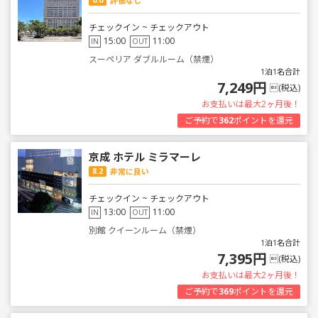
評価なし
チェックイン ~ チェックアウト
15:00
11:00
IN
OUT
スーペリア ダブルルーム（禁煙）
1泊1名合計
7,249円
(税込)
お支払いは最大2ヶ月後！
ご予約で
362
ポイントを還元
京成 ホテル ミラマーレ
8.2
非常に良い
チェックイン ~ チェックアウト
13:00
11:00
IN
OUT
別館 クイーンルーム（禁煙）
1泊1名合計
7,395円
(税込)
お支払いは最大2ヶ月後！
ご予約で
369
ポイントを還元