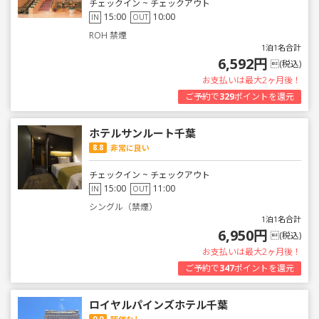
チェックイン ~ チェックアウト
15:00
10:00
IN
OUT
ROH 禁煙
1泊1名合計
6,592円
(税込)
お支払いは最大2ヶ月後！
ご予約で
329
ポイントを還元
ホテルサンルート千葉
8.8
非常に良い
チェックイン ~ チェックアウト
15:00
11:00
IN
OUT
シングル（禁煙）
1泊1名合計
6,950円
(税込)
お支払いは最大2ヶ月後！
ご予約で
347
ポイントを還元
ロイヤルパインズホテル千葉
0.0