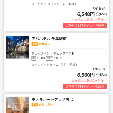
スーペリア ダブルルーム（禁煙）
1泊1名合計
6,548円
(税込)
お支払いは最大2ヶ月後！
ご予約で
327
ポイントを還元
アパホテル 千葉駅前
0.0
評価なし
チェックイン ~ チェックアウト
15:00
10:00
IN
OUT
スタンダードルーム（1名・禁煙）
1泊1名合計
6,560円
(税込)
お支払いは最大2ヶ月後！
ご予約で
328
ポイントを還元
ホテルポートプラザちば
8.5
非常に良い