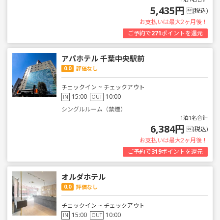
5,435円
(税込)
お支払いは最大2ヶ月後！
ご予約で
271
ポイントを還元
アパホテル 千葉中央駅前
0.0
評価なし
チェックイン ~ チェックアウト
15:00
10:00
IN
OUT
シングルルーム（禁煙）
1泊1名合計
6,384円
(税込)
お支払いは最大2ヶ月後！
ご予約で
319
ポイントを還元
オルダホテル
0.0
評価なし
チェックイン ~ チェックアウト
15:00
10:00
IN
OUT