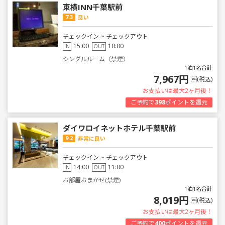
東横INN千葉駅前
7.3
良い
チェックイン ~ チェックアウト
15:00
10:00
IN
OUT
シングルルーム（禁煙）
1泊1名合計
7,967円
(税込)
お支払いは最大2ヶ月後！
ご予約で
398
ポイントを還元
ダイワロイネットホテル千葉駅前
9.2
非常に良い
チェックイン ~ チェックアウト
14:00
11:00
IN
OUT
お部屋おまかせ(禁煙)
1泊1名合計
8,019円
(税込)
お支払いは最大2ヶ月後！
ご予約で
400
ポイントを還元