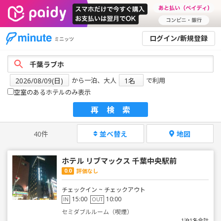
ログイン/新規登録
ミニッツ
から一泊、大人
で利用
空室のあるホテルのみ表示
再検索
40件
並べ替え
地図
ホテル リブマックス 千葉中央駅前
0.0
評価なし
チェックイン ~ チェックアウト
15:00
10:00
IN
OUT
セミダブルルーム（喫煙）
1泊1名合計