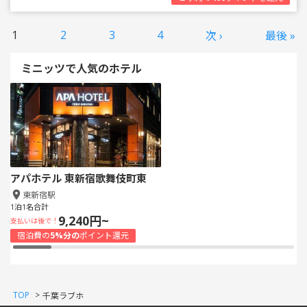
1
2
3
4
次 ›
最後 »
ミニッツで人気のホテル
アパホテル 東新宿歌舞伎町東
東新宿駅
1泊1名合計
9,240円~
支払いは後で！
宿泊費の
5%分の
ポイント還元
TOP
>
千葉ラブホ