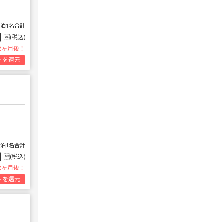
1泊1名合計
円
(税込)
2ヶ月後！
トを還元
1泊1名合計
円
(税込)
2ヶ月後！
トを還元