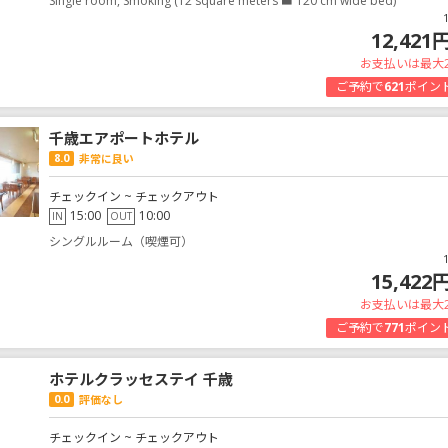
Single room, Smoking (12 square meters ■ 120 cm wide bed)
12,421
お支払いは最大
ご予約で
621
ポイン
千歳エアポートホテル
8.0
非常に良い
チェックイン ~ チェックアウト
15:00
10:00
IN
OUT
シングルルーム（喫煙可）
15,422
お支払いは最大
ご予約で
771
ポイン
ホテルクラッセステイ 千歳
0.0
評価なし
チェックイン ~ チェックアウト