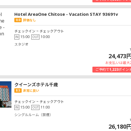
Hotel AreaOne Chitose - Vacation STAY 93691v
0.0
評価なし
チェックイン ~ チェックアウト
15:00
10:00
IN
OUT
スタジオ
24,473
お支払いは最大
ご予約で
1,223
ポイン
クイーンズホテル千歳
8.5
非常に良い
チェックイン ~ チェックアウト
15:00
11:00
IN
OUT
シングルルーム（禁煙）
26,180