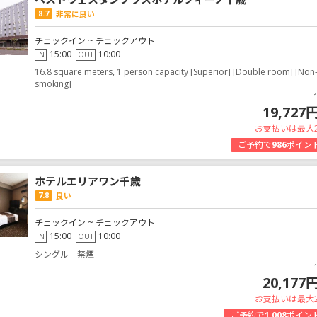
8.7
非常に良い
チェックイン ~ チェックアウト
15:00
10:00
IN
OUT
16.8 square meters, 1 person capacity [Superior] [Double room] [Non
smoking]
19,727
お支払いは最大
ご予約で
986
ポイン
ホテルエリアワン千歳
7.8
良い
チェックイン ~ チェックアウト
15:00
10:00
IN
OUT
シングル 禁煙
20,177
お支払いは最大
ご予約で
1,008
ポイン