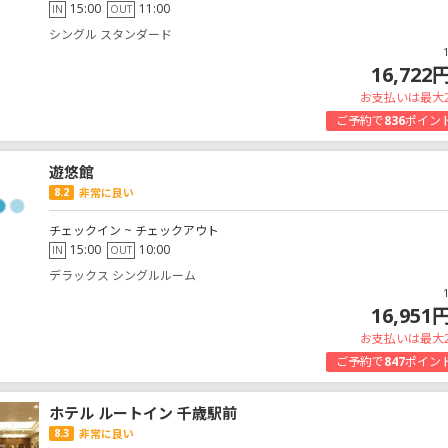
15:00
11:00
IN
OUT
シングル スタンダード
16,722
お支払いは最大
ご予約で
836
ポイン
遊悠館
8.2
非常に良い
チェックイン ~ チェックアウト
15:00
10:00
IN
OUT
デラックス シングルルーム
16,951
お支払いは最大
ご予約で
847
ポイン
ホテル ルートイン 千歳駅前
8.3
非常に良い