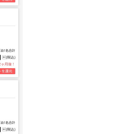
1泊1名合計
円
(税込)
2ヶ月後！
トを還元
1泊1名合計
円
(税込)