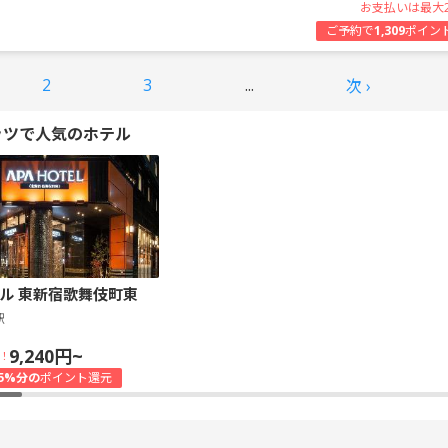
お支払いは最大
ご予約で
1,309
ポイン
2
3
...
次 ›
ッツで人気のホテル
ル 東新宿歌舞伎町東
駅
9,240円~
！
5%分の
ポイント還元