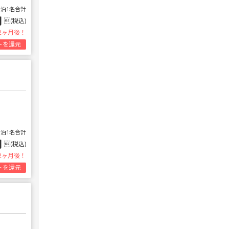
1泊1名合計
円
(税込)
2ヶ月後！
トを還元
1泊1名合計
円
(税込)
2ヶ月後！
トを還元