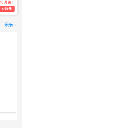
2ヶ月後！
トを還元
最後 »
変なホテル 東京 西葛西
西葛西駅
1泊1名合計
8,800円~
支払いは後で！
宿泊費の
5%分の
ポイント還元