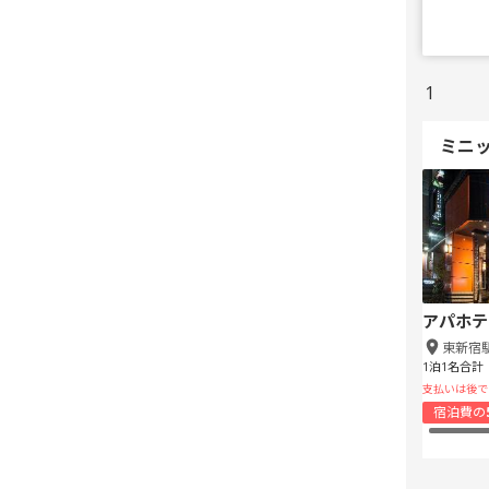
1
ミニ
アパホテ
東新宿
1泊1名合計
支払いは後で
宿泊費の