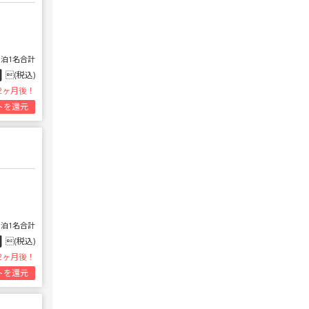
1泊1名合計
円
(税込)
2ヶ月後！
トを還元
1泊1名合計
円
(税込)
2ヶ月後！
トを還元