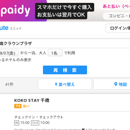
ログイン/
ミニッツ
から一泊、大人
で利用
あるホテルのみ表示
再検索
41件
並べ替え
地図
KOKO STAY 千歳
7.8
良い
チェックイン ~ チェックアウト
15:00
10:00
IN
OUT