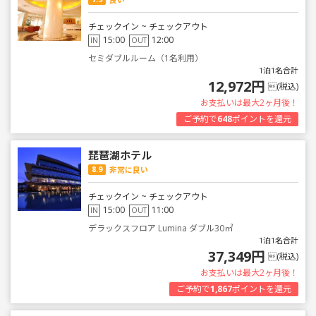
チェックイン ~ チェックアウト
15:00
12:00
IN
OUT
セミダブルルーム（1名利用）
1泊1名合計
12,972円
(税込)
お支払いは最大2ヶ月後！
ご予約で
648
ポイントを還元
琵琶湖ホテル
8.9
非常に良い
チェックイン ~ チェックアウト
15:00
11:00
IN
OUT
デラックスフロア Lumina ダブル30㎡
1泊1名合計
37,349円
(税込)
お支払いは最大2ヶ月後！
ご予約で
1,867
ポイントを還元