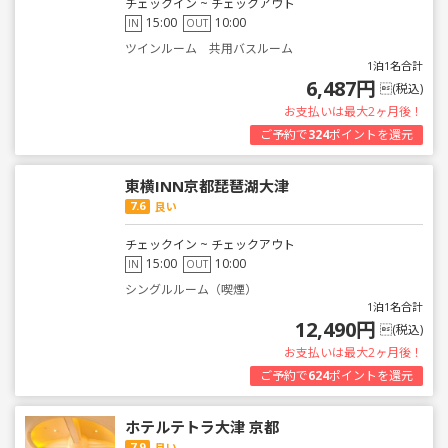
チェックイン ~ チェックアウト
15:00
10:00
IN
OUT
ツインルーム 共用バスルーム
1泊1名合計
6,487円
(税込)
お支払いは最大2ヶ月後！
ご予約で
324
ポイントを還元
東横INN京都琵琶湖大津
7.6
良い
チェックイン ~ チェックアウト
15:00
10:00
IN
OUT
シングルルーム（喫煙）
1泊1名合計
12,490円
(税込)
お支払いは最大2ヶ月後！
ご予約で
624
ポイントを還元
ホテルテトラ大津 京都
7.9
良い