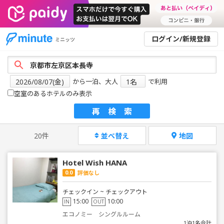
ログイン/新規登録
ミニッツ
から一泊、大人
で利用
空室のあるホテルのみ表示
再検索
20件
並べ替え
地図
Hotel Wish HANA
0.0
評価なし
チェックイン ~ チェックアウト
15:00
10:00
IN
OUT
エコノミー シングルルーム
1泊1名合計