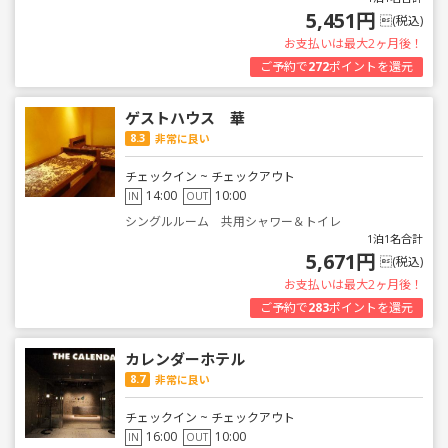
5,451円
(税込)
お支払いは最大2ヶ月後！
ご予約で
272
ポイントを還元
ゲストハウス 華
8.3
非常に良い
チェックイン ~ チェックアウト
14:00
10:00
IN
OUT
シングルルーム 共用シャワー＆トイレ
1泊1名合計
5,671円
(税込)
お支払いは最大2ヶ月後！
ご予約で
283
ポイントを還元
カレンダーホテル
8.7
非常に良い
チェックイン ~ チェックアウト
16:00
10:00
IN
OUT