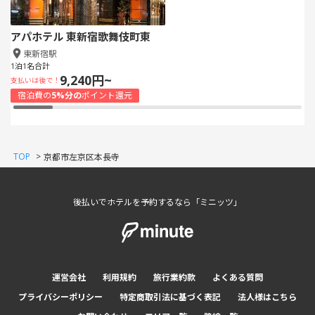
アパホテル 東新宿歌舞伎町東
東新宿駅
1泊1名合計
9,240円~
支払いは後で！
宿泊費の
5%分の
ポイント還元
TOP
>
京都市左京区本長寺
後払いでホテルを予約するなら「ミニッツ」
運営会社
利用規約
旅行業約款
よくある質問
プライバシーポリシー
特定商取引法に基づく表記
法人様はこちら