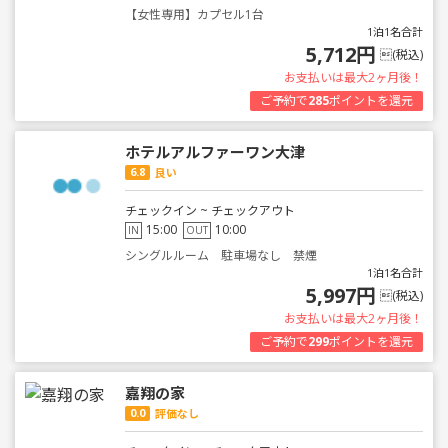
【女性専用】カプセル1台
1泊1名合計
5,712円
(税込)
お支払いは最大2ヶ月後！
ご予約で
285
ポイントを還元
ホテルアルファーワン大津
6.8
良い
チェックイン ~ チェックアウト
15:00
10:00
IN
OUT
シングルルーム 駐車場なし 禁煙
1泊1名合計
5,997円
(税込)
お支払いは最大2ヶ月後！
ご予約で
299
ポイントを還元
嘉翔の家
0.0
評価なし