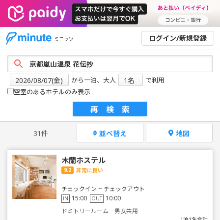
ログイン/新規登録
ミニッツ
から一泊、大人
で利用
空室のあるホテルのみ表示
再検索
31件
並べ替え
地図
木蘭ホステル
9.2
非常に良い
チェックイン ~ チェックアウト
15:00
10:00
IN
OUT
ドミトリールーム 男女共用
1泊1名合計