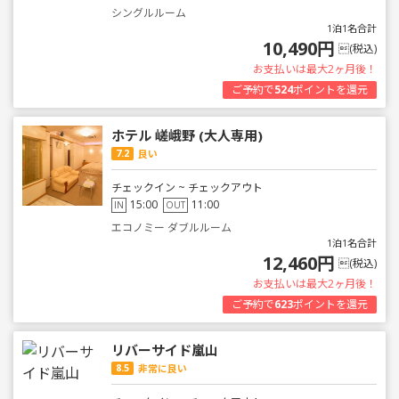
シングルルーム
1泊1名合計
10,490円
(税込)
お支払いは最大2ヶ月後！
ご予約で
524
ポイントを還元
ホテル 嵯峨野 (大人専用)
7.2
良い
チェックイン ~ チェックアウト
15:00
11:00
IN
OUT
エコノミー ダブルルーム
1泊1名合計
12,460円
(税込)
お支払いは最大2ヶ月後！
ご予約で
623
ポイントを還元
リバーサイド嵐山
8.5
非常に良い