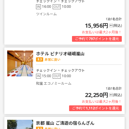
チェックイン ~ チェックアウト
16:00
10:00
IN
OUT
ツインルーム
1泊1名合計
15,956円
(税込)
お支払いは最大2ヶ月後！
ご予約で
797
ポイントを還元
ホテル ビナリオ嵯峨嵐山
8.3
非常に良い
チェックイン ~ チェックアウト
15:00
10:00
IN
OUT
和室 エコノミールーム
1泊1名合計
22,250円
(税込)
お支払いは最大2ヶ月後！
ご予約で
1,112
ポイントを還元
京都 嵐山 ご清遊の宿らんざん
8.3
非常に良い