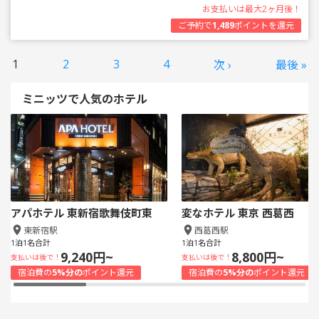
お支払いは最大2ヶ月後！
ご予約で
1,489
ポイントを還元
1
2
3
4
次 ›
最後 »
ミニッツで人気のホテル
アパホテル 東新宿歌舞伎町東
変なホテル 東京 西葛西
東新宿駅
西葛西駅
1泊1名合計
1泊1名合計
9,240円~
8,800円~
支払いは後で！
支払いは後で！
宿泊費の
5%分の
ポイント還元
宿泊費の
5%分の
ポイント還元