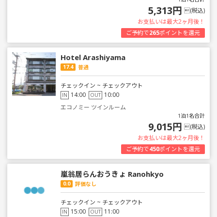
5,313円
(税込)
お支払いは最大2ヶ月後！
ご予約で
265
ポイントを還元
Hotel Arashiyama
17.4
普通
チェックイン ~ チェックアウト
14:00
10:00
IN
OUT
エコノミー ツインルーム
1泊1名合計
9,015円
(税込)
お支払いは最大2ヶ月後！
ご予約で
450
ポイントを還元
嵐翁居らんおうきょ Ranohkyo
0.0
評価なし
チェックイン ~ チェックアウト
15:00
11:00
IN
OUT