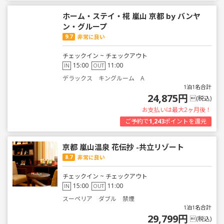
ホーム・ステイ・椛 嵐山 京都 by バンヤ
ン・グループ
9.7
非常に良い
チェックイン ~ チェックアウト
15:00
11:00
IN
OUT
デラックス キングルーム A
1泊1名合計
24,875円
(税込)
お支払いは最大2ヶ月後！
ご予約で
1,243
ポイントを還元
京都 嵐山温泉 花伝抄 -共立リゾート
8.7
非常に良い
チェックイン ~ チェックアウト
15:00
11:00
IN
OUT
スーペリア ダブル 禁煙
1泊1名合計
29,799円
(税込)