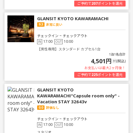
ご予約で
207
ポイントを還元
GLANSIT KYOTO KAWARAMACHI
9.3
非常に良い
チェックイン ~ チェックアウト
17:00
10:00
IN
OUT
【男性専用】スタンダード カプセル1台
1泊1名合計
4,501円
(税込)
お支払いは最大2ヶ月後！
ご予約で
225
ポイントを還元
GLANSIT KYOTO
KAWARAMACHI"Capsule room only" -
Vacation STAY 32643v
0.0
評価なし
チェックイン ~ チェックアウト
17:00
10:00
IN
OUT
スタジオ