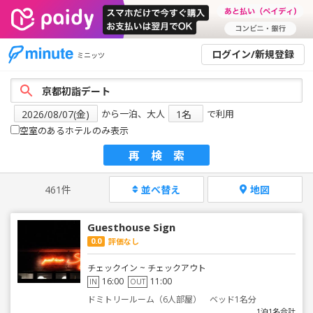
ログイン/新規登録
ミニッツ
から一泊、大人
で利用
空室のあるホテルのみ表示
再検索
461件
並べ替え
地図
Guesthouse Sign
0.0
評価なし
チェックイン ~ チェックアウト
16:00
11:00
IN
OUT
ドミトリールーム（6人部屋） ベッド1名分
1泊1名合計