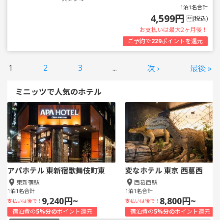
1泊1名合計
4,599円
(税込)
お支払いは最大2ヶ月後！
ご予約で
229
ポイントを還元
1
2
3
...
次 ›
最後 »
ミニッツで人気のホテル
アパホテル 東新宿歌舞伎町東
変なホテル 東京 西葛西
東新宿駅
西葛西駅
1泊1名合計
1泊1名合計
9,240円~
8,800円~
支払いは後で！
支払いは後で！
宿泊費の
5%分の
ポイント還元
宿泊費の
5%分の
ポイント還元