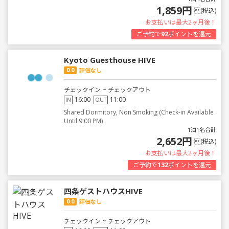
1,859円
(税込)
お支払いは最大2ヶ月後！
ご予約で
92
ポイントを還元
Kyoto Guesthouse HIVE
0.0
評価なし
チェックイン ~ チェックアウト
16:00
11:00
IN
OUT
Shared Dormitory, Non Smoking (Check-in Available
Until 9:00 PM)
1泊1名合計
2,652円
(税込)
お支払いは最大2ヶ月後！
ご予約で
132
ポイントを還元
四条ゲストハウスHIVE
0.0
評価なし
チェックイン ~ チェックアウト