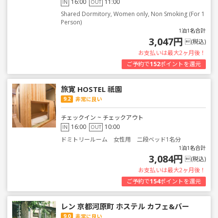
16:00
11:00
IN
OUT
Shared Dormitory, Women only, Non Smoking (For 1
Person)
1泊1名合計
3,047円
(税込)
お支払いは最大2ヶ月後！
ご予約で
152
ポイントを還元
旅寛 HOSTEL 祇園
9.2
非常に良い
チェックイン ~ チェックアウト
16:00
10:00
IN
OUT
ドミトリールーム 女性用 二段ベッド1名分
1泊1名合計
3,084円
(税込)
お支払いは最大2ヶ月後！
ご予約で
154
ポイントを還元
レン 京都河原町 ホステル カフェ&バー
9.0
非常に良い