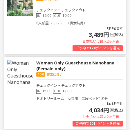
チェックイン ~ チェックアウト
16:00
10:00
IN
OUT
8人部屋ドミトリー（男女共用）
1泊1名合計
3,489円
(税込)
お支払いは最大2ヶ月後！
ご予約で
174
ポイントを還元
Woman Only Guesthouse Nanohana
(Female only)
10.0
非常に良い
チェックイン ~ チェックアウト
15:00
12:00
IN
OUT
ドミトリールーム 女性用 二段ベッド1名分
1泊1名合計
4,034円
(税込)
お支払いは最大2ヶ月後！
ご予約で
201
ポイントを還元