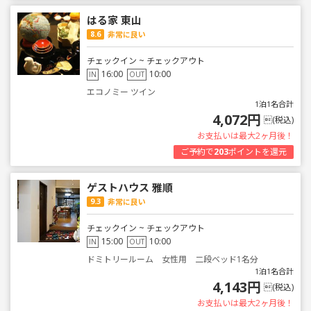
はる家 東山
8.6
非常に良い
チェックイン ~ チェックアウト
16:00
10:00
IN
OUT
エコノミー ツイン
1泊1名合計
4,072円
(税込)
お支払いは最大2ヶ月後！
ご予約で
203
ポイントを還元
ゲストハウス 雅順
9.3
非常に良い
チェックイン ~ チェックアウト
15:00
10:00
IN
OUT
ドミトリールーム 女性用 二段ベッド1名分
1泊1名合計
4,143円
(税込)
お支払いは最大2ヶ月後！